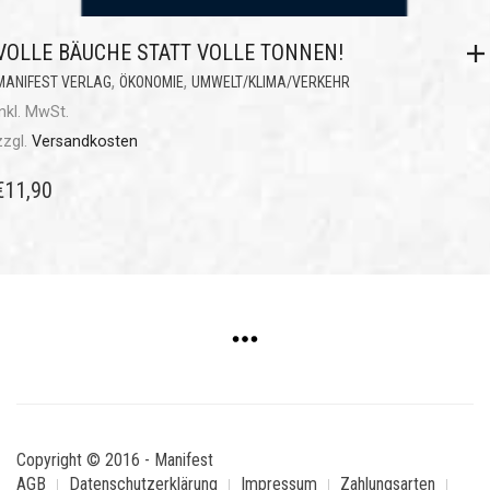
VOLLE BÄUCHE STATT VOLLE TONNEN!
,
,
MANIFEST VERLAG
ÖKONOMIE
UMWELT/KLIMA/VERKEHR
inkl. MwSt.
zzgl.
Versandkosten
€
11,90
Copyright © 2016 - Manifest
AGB
Datenschutzerklärung
Impressum
Zahlungsarten