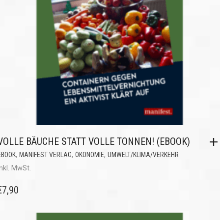
VOLLE BÄUCHE STATT VOLLE TONNEN! (EBOOK)
,
,
,
EBOOK
MANIFEST VERLAG
ÖKONOMIE
UMWELT/KLIMA/VERKEHR
inkl. MwSt.
€
7,90