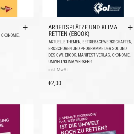
ARBEITSPLÄTZE UND KLIMA
RETTEN (EBOOK)
,
,
ÖKONOMIE
,
,
AKTUELLE THEMEN
BETRIEB&GEWERKSCHAFTEN
BROSCHÜREN UND PROGRAMME DER SOL UND
,
,
,
,
DES CWI
EBOOK
MANIFEST VERLAG
ÖKONOMIE
UMWELT/KLIMA/VERKEHR
inkl. MwSt.
€
2,00