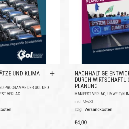
ÄTZE UND KLIMA
NACHHALTIGE ENTWIC
DURCH WIRTSCHAFTLI
PLANUNG
ND PROGRAMME DER SOL UND
,
EST VERLAG
MANIFEST VERLAG
UMWELT/KLI
inkl. MwSt.
kosten
zzgl.
Versandkosten
€
4,00