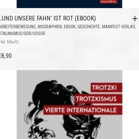
…UND UNSERE FAHN‘ IST ROT (EBOOK)
,
,
,
,
,
ARBEITERBEWEGUNG
BIOGRAPHIEN
EBOOK
GESCHICHTE
MANIFEST VERLAG
STALINISMUS/DDR/UDSSR
inkl. MwSt.
€
8,90