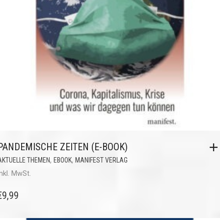
PANDEMISCHE ZEITEN (E-BOOK)
,
,
AKTUELLE THEMEN
EBOOK
MANIFEST VERLAG
inkl. MwSt.
€
9,99