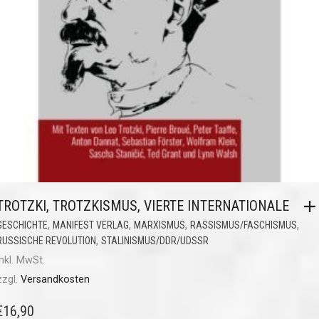
TROTZKI, TROTZKISMUS, VIERTE INTERNATIONALE
,
,
,
,
GESCHICHTE
MANIFEST VERLAG
MARXISMUS
RASSISMUS/FASCHISMUS
,
RUSSISCHE REVOLUTION
STALINISMUS/DDR/UDSSR
inkl. MwSt.
zzgl.
Versandkosten
€
16,90