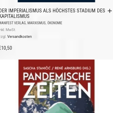
DER IMPERIALISMUS ALS HÖCHSTES STADIUM DES
KAPITALISMUS
,
,
MANIFEST VERLAG
MARXISMUS
ÖKONOMIE
inkl. MwSt.
zzgl.
Versandkosten
€
10,50