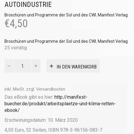
AUTOINDUSTRIE
Broschüren und Programme der Sol und des CWI
,
Manifest Verlag
€
4,50
Broschüren und Programme der Sol und des CWI
,
Manifest Verlag
25 vorrätig
Arbeitsplätze
IN DEN WARENKORB
und
Klima
retten
Menge
inkl. MwSt.
zzgl.
Versandkosten
Das eBook gibt es hier:
http://manifest-
buecher.de/produkt/arbeitsplaetze-und-klima-retten-
ebook/
Erscheinungsdatum: 10. März 2020
4,50 Euro, 52 Seiten, ISBN 978-3-96156-083-7