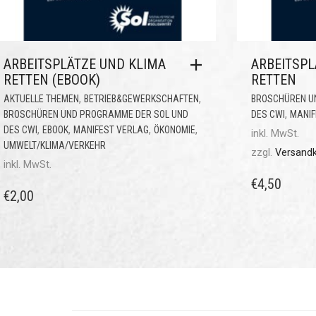
ARBEITSPLÄTZE UND KLIMA
ARBEITSPL
RETTEN (EBOOK)
RETTEN
,
,
AKTUELLE THEMEN
BETRIEB&GEWERKSCHAFTEN
BROSCHÜREN U
,
BROSCHÜREN UND PROGRAMME DER SOL UND
DES CWI
MANIF
,
,
,
,
DES CWI
EBOOK
MANIFEST VERLAG
ÖKONOMIE
inkl. MwSt.
UMWELT/KLIMA/VERKEHR
zzgl.
Versand
inkl. MwSt.
€
4,50
€
2,00