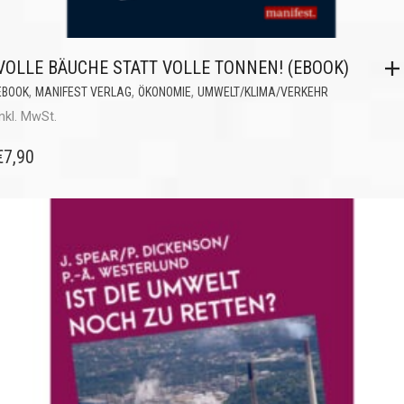
VOLLE BÄUCHE STATT VOLLE TONNEN! (EBOOK)
,
,
,
EBOOK
MANIFEST VERLAG
ÖKONOMIE
UMWELT/KLIMA/VERKEHR
inkl. MwSt.
€
7,90