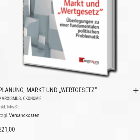
PLANUNG, MARKT UND „WERTGESETZ“
,
MARXISMUS
ÖKONOMIE
inkl. MwSt.
zzgl.
Versandkosten
€
21,00