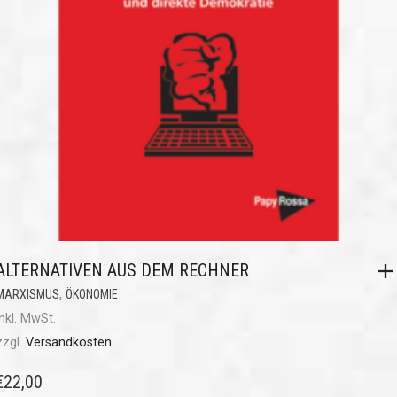
ALTERNATIVEN AUS DEM RECHNER
,
MARXISMUS
ÖKONOMIE
inkl. MwSt.
zzgl.
Versandkosten
€
22,00