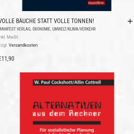
VOLLE BÄUCHE STATT VOLLE TONNEN!
,
,
MANIFEST VERLAG
ÖKONOMIE
UMWELT/KLIMA/VERKEHR
inkl. MwSt.
zzgl.
Versandkosten
€
11,90