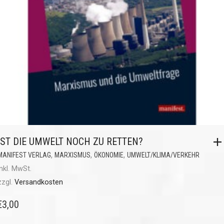
IST DIE UMWELT NOCH ZU RETTEN?
,
,
,
MANIFEST VERLAG
MARXISMUS
ÖKONOMIE
UMWELT/KLIMA/VERKEHR
inkl. MwSt.
zzgl.
Versandkosten
€
3,00