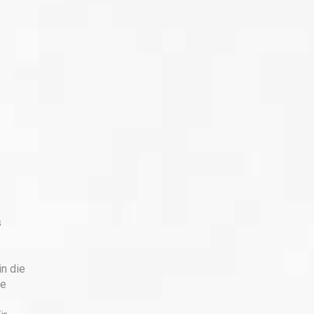
s
n die
le