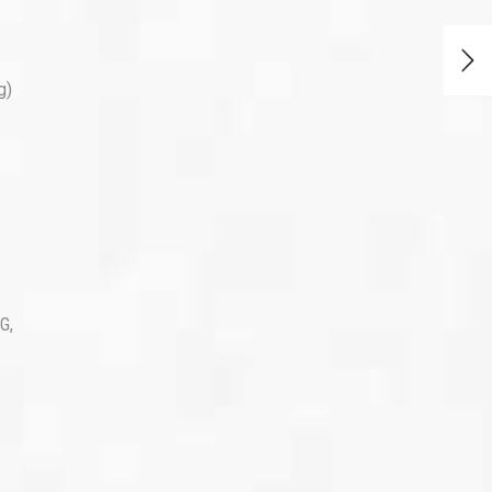
g)
G
,