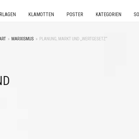
ERLAGEN
KLAMOTTEN
POSTER
KATEGORIEN
SO
ART
»
MARXISMUS
»
PLANUNG, MARKT UND „WERTGESETZ“
ND