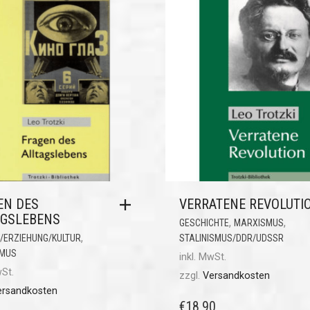
EN DES
VERRATENE REVOLUTI
AGSLEBENS
,
,
GESCHICHTE
MARXISMUS
,
/ERZIEHUNG/KULTUR
STALINISMUS/DDR/UDSSR
MUS
inkl. MwSt.
wSt.
zzgl.
Versandkosten
ersandkosten
€
18,90