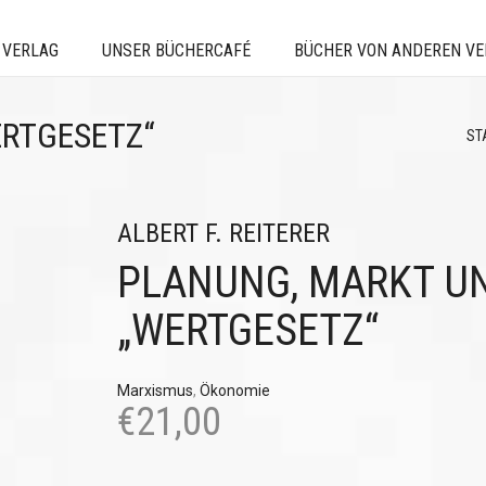
 VERLAG
UNSER BÜCHERCAFÉ
BÜCHER VON ANDEREN V
ERTGESETZ“
ST
ALBERT F. REITERER
PLANUNG, MARKT U
„WERTGESETZ“
Marxismus
,
Ökonomie
€
21,00