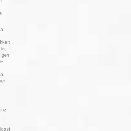
ir
e
ch
hkeit
der,
nigen
h-
ch
her
enz-
lässt