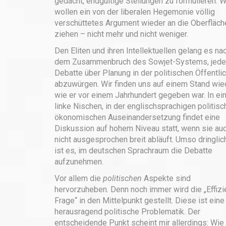
gedacht, endgültige Stellungen zu formulieren. W
wollen ein von der liberalen Hegemonie völlig
verschüttetes Argument wieder an die Oberfläch
ziehen – nicht mehr und nicht weniger.
Den Eliten und ihren Intellektuellen gelang es na
dem Zusammenbruch des Sowjet-Systems, jede
Debatte über Planung in der politischen Öffentlic
abzuwürgen. Wir finden uns auf einem Stand wie
wie er vor einem Jahrhundert gegeben war. In ei
linke Nischen, in der englischsprachigen politisc
ökonomischen Auseinandersetzung findet eine
Diskussion auf hohem Niveau statt, wenn sie au
nicht ausgesprochen breit abläuft. Umso dringlic
ist es, im deutschen Sprachraum die Debatte
aufzunehmen.
Vor allem die
politischen
Aspekte sind
hervorzuheben. Denn noch immer wird die „Effizi
Frage“ in den Mittelpunkt gestellt. Diese ist eine
herausragend politische Problematik. Der
entscheidende Punkt scheint mir allerdings: Wie 