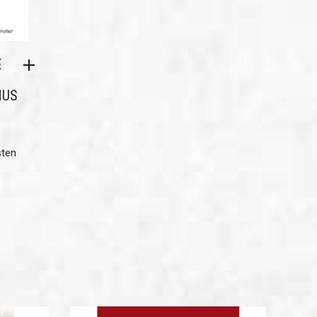
E
MUS
sten