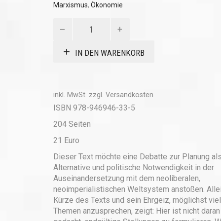
Marxismus
,
Ökonomie
Planung,
Markt
und
IN DEN WARENKORB
„Wertgesetz“
Menge
inkl. MwSt.
zzgl.
Versandkosten
ISBN 978-946946-33-5
204 Seiten
21 Euro
Dieser Text möchte eine Debatte zur Planung al
Alternative und politische Notwendig­keit in der
Auseinandersetzung mit dem neoliberalen,
neoimperialistischen Weltsystem anstoßen. Allei
Kürze des Texts und sein Ehrgeiz, möglichst vie
Themen anzusprechen, zeigt: Hier ist nicht daran