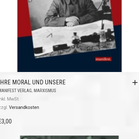
IHRE MORAL UND UNSERE
,
MANIFEST VERLAG
MARXISMUS
inkl. MwSt.
zzgl.
Versandkosten
€
3,00