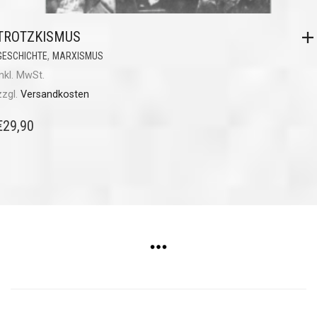
TROTZKISMUS
,
GESCHICHTE
MARXISMUS
inkl. MwSt.
zzgl.
Versandkosten
€
29,90