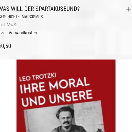
WAS WILL DER SPARTAKUSBUND?
,
GESCHICHTE
MARXISMUS
inkl. MwSt.
zzgl.
Versandkosten
€
0,50