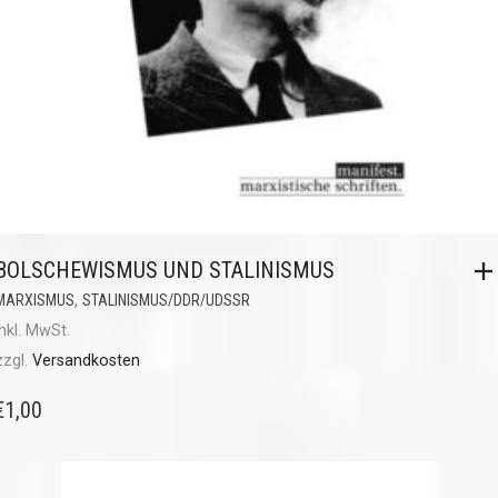
BOLSCHEWISMUS UND STALINISMUS
,
MARXISMUS
STALINISMUS/DDR/UDSSR
inkl. MwSt.
zzgl.
Versandkosten
€
1,00