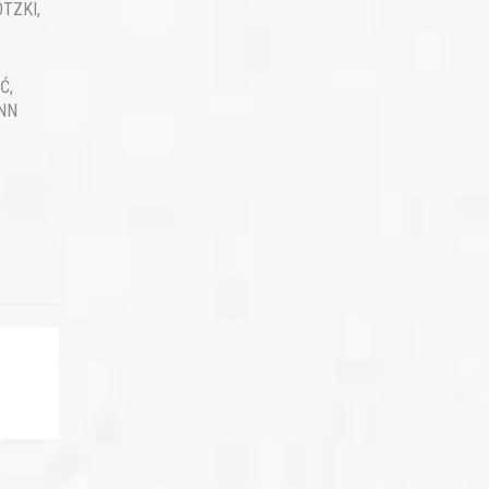
OTZKI
,
Ć,
NN