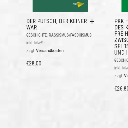
DER PUTSCH, DER KEINER
PKK 
WAR
DES 
FREI
,
GESCHICHTE
RASSISMUS/FASCHISMUS
ZWIS
inkl. MwSt.
SELB
zzgl.
Versandkosten
UND 
GESCHI
€
28,00
inkl. M
zzgl.
V
€
26,8