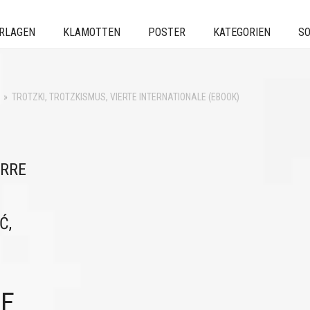
ERLAGEN
KLAMOTTEN
POSTER
KATEGORIEN
SO
»
TROTZKI, TROTZKISMUS, VIERTE INTERNATIONALE (EBOOK)
ERRE
Ć,
TE