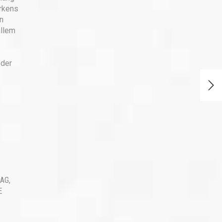
rkens
n
allem
 der
LAG
,
E