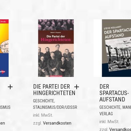
DIE PARTEI DER
DER
HINGERICHTETEN
SPARTACUS-
AUFSTAND
,
GESCHICHTE
,
ISMUS
STALINISMUS/DDR/UDSSR
GESCHICHTE
MANI
VERLAG
inkl. MwSt.
inkl. MwSt.
ten
zzgl.
Versandkosten
zzgl.
Versandko