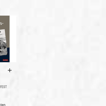
FEST
sten