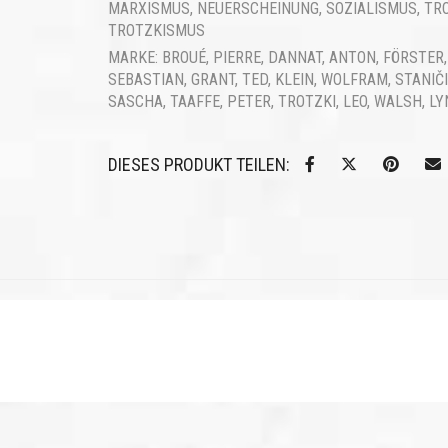
MARXISMUS
,
NEUERSCHEINUNG
,
SOZIALISMUS
,
TR
TROTZKISMUS
MARKE:
BROUÉ, PIERRE
,
DANNAT, ANTON
,
FÖRSTER,
SEBASTIAN
,
GRANT, TED
,
KLEIN, WOLFRAM
,
STANIČI
SASCHA
,
TAAFFE, PETER
,
TROTZKI, LEO
,
WALSH, LY
DIESES PRODUKT TEILEN: