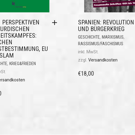
– PERSPEKTIVEN
SPANIEN: REVOLUTION
KURDISCHEN
UND BÜRGERKRIEG
HEITSKAMPFES:
,
,
GESCHICHTE
MARXISMUS
CHEN
RASSISMUS/FASCHISMUS
STBESTIMMUNG, EU
inkl. MwSt.
ISLAM
zzgl.
Versandkosten
,
CHTE
KRIEG&FRIEDEN
wSt.
€
18,00
ersandkosten
0