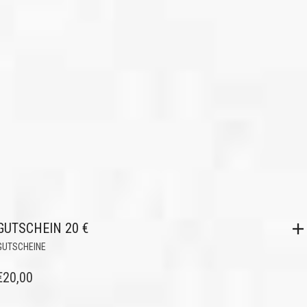
GUTSCHEIN 20 €
GUTSCHEINE
€
20,00