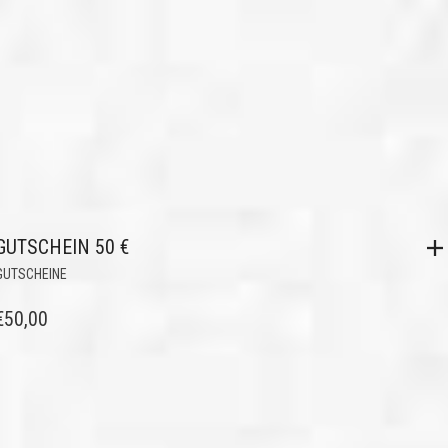
GUTSCHEIN 50 €
GUTSCHEINE
€
50,00