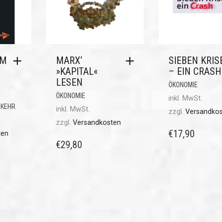
UM
MARX‘
SIEBEN KRIS
»KAPITAL«
– EIN CRASH
LESEN
ÖKONOMIE
ÖKONOMIE
inkl. MwSt.
RKEHR
inkl. MwSt.
zzgl.
Versandko
zzgl.
Versandkosten
€
17,90
ten
€
29,80