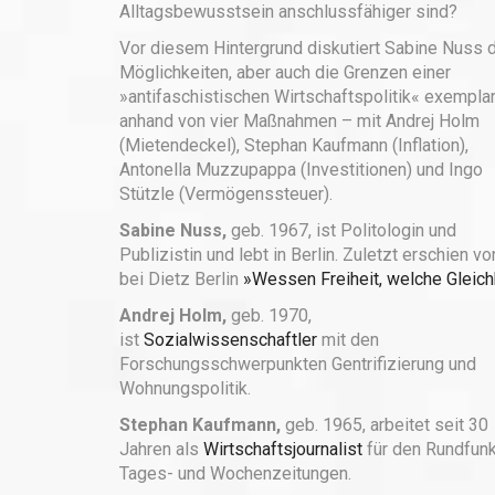
Alltagsbewusstsein anschlussfähiger sind?
Vor diesem Hintergrund diskutiert Sabine Nuss 
Möglichkeiten, aber auch die Grenzen einer
»antifaschistischen Wirtschaftspolitik« exempla
anhand von vier Maßnahmen – mit Andrej Holm
(Mietendeckel), Stephan Kaufmann (Inflation),
Antonella Muzzupappa (Investitionen) und Ingo
Stützle (Vermögenssteuer).
Sabine Nuss,
geb. 1967, ist Politologin und
Publizistin und lebt in Berlin. Zuletzt erschien von
bei Dietz Berlin
»Wessen Freiheit, welche Gleich
Andrej Holm,
geb. 1970,
ist
Sozialwissenschaftler
mit den
Forschungsschwerpunkten Gentrifizierung und
Wohnungspolitik.
Stephan Kaufmann,
geb. 1965, arbeitet seit 30
Jahren als
Wirtschaftsjournalist
für den Rundfunk
Tages- und Wochenzeitungen.