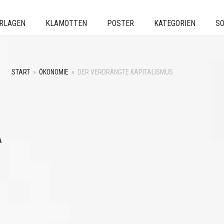
ERLAGEN
KLAMOTTEN
POSTER
KATEGORIEN
SO
START
»
ÖKONOMIE
»
DER VERDRÄNGTE KAPITALISMUS
A