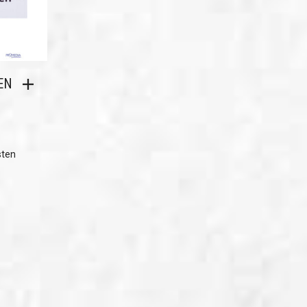
EN
sten