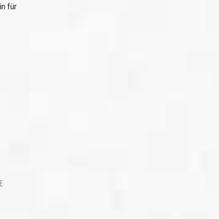
n für
E