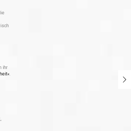
die
risch
 ihr
heit«
.
,