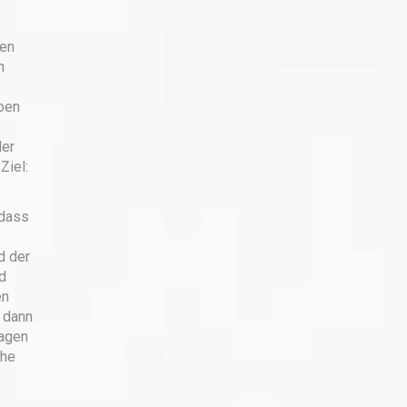
den
n
oben
der
Ziel:
 dass
d der
d
en
 dann
ragen
che