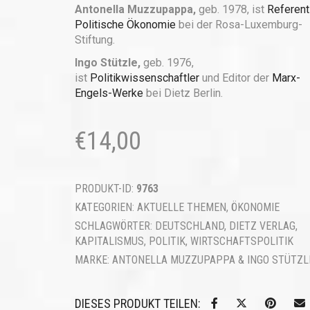
Antonella Muzzupappa,
geb. 1978, ist
Referenti
Politische Ökonomie
bei der Rosa-Luxemburg-
Stiftung.
Ingo Stützle,
geb. 1976,
ist
Politikwissenschaftler
und Editor der
Marx-
Engels-Werke
bei Dietz Berlin.
€
14,00
PRODUKT-ID:
9763
KATEGORIEN:
AKTUELLE THEMEN
,
ÖKONOMIE
SCHLAGWÖRTER:
DEUTSCHLAND
,
DIETZ VERLAG
,
KAPITALISMUS
,
POLITIK
,
WIRTSCHAFTSPOLITIK
MARKE:
ANTONELLA MUZZUPAPPA & INGO STÜTZL
DIESES PRODUKT TEILEN: