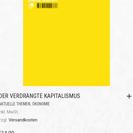
DER VERDRÄNGTE KAPITALISMUS
,
AKTUELLE THEMEN
ÖKONOMIE
inkl. MwSt.
zzgl.
Versandkosten