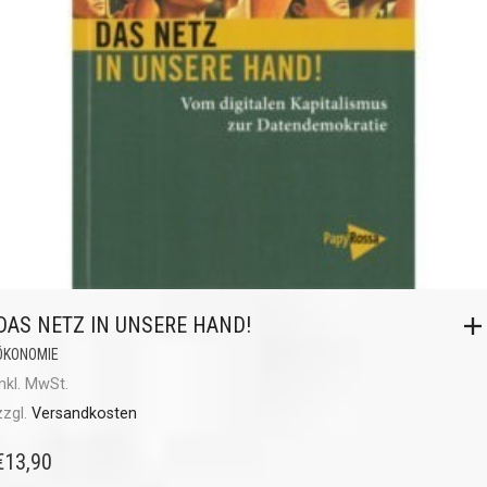
DAS NETZ IN UNSERE HAND!
ÖKONOMIE
inkl. MwSt.
zzgl.
Versandkosten
€
13,90