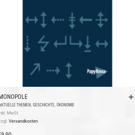
MONOPOLE
,
,
AKTUELLE THEMEN
GESCHICHTE
ÖKONOMIE
inkl. MwSt.
zzgl.
Versandkosten
€
9,90