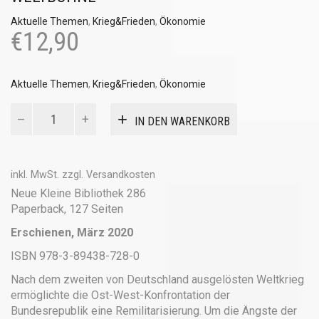
Aktuelle Themen
,
Krieg&Frieden
,
Ökonomie
€
12,90
Aktuelle Themen
,
Krieg&Frieden
,
Ökonomie
Vom
IN DEN WARENKORB
Underdog
zum
Global
Player
inkl. MwSt.
zzgl.
Versandkosten
Menge
Neue Kleine Bibliothek 286
Paperback, 127 Seiten
Erschienen, März 2020
ISBN 978-3-89438-728-0
Nach dem zweiten von Deutschland ausgelösten Weltkrieg
ermöglichte die Ost-West-Konfrontation der
Bundesrepublik eine Remilitarisierung. Um die Ängste der