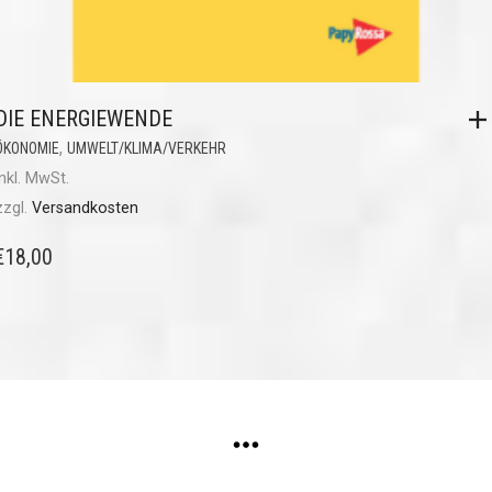
DIE ENERGIEWENDE
,
ÖKONOMIE
UMWELT/KLIMA/VERKEHR
inkl. MwSt.
zzgl.
Versandkosten
€
18,00