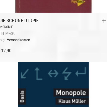
DIE SCHÖNE UTOPIE
ÖKONOMIE
inkl. MwSt.
zzgl.
Versandkosten
€
12,90