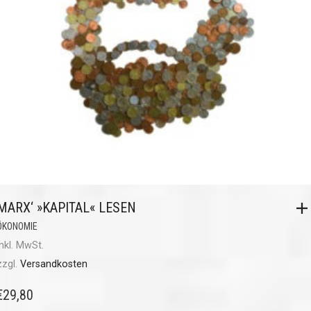
MARX‘ »KAPITAL« LESEN
ÖKONOMIE
inkl. MwSt.
zzgl.
Versandkosten
€
29,80