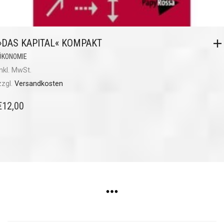
»DAS KAPITAL« KOMPAKT
ÖKONOMIE
inkl. MwSt.
zzgl.
Versandkosten
€
12,00