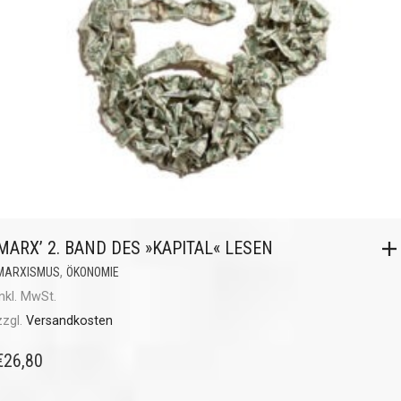
MARX’ 2. BAND DES »KAPITAL« LESEN
,
MARXISMUS
ÖKONOMIE
inkl. MwSt.
zzgl.
Versandkosten
€
26,80