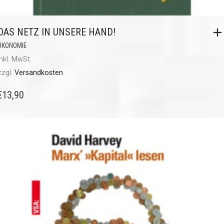
DAS NETZ IN UNSERE HAND!
ÖKONOMIE
inkl. MwSt.
zzgl.
Versandkosten
€
13,90