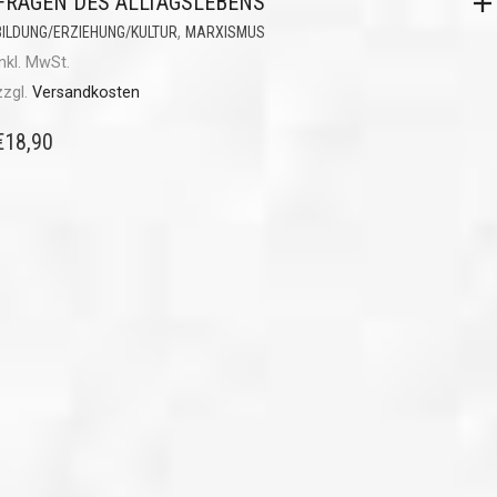
FRAGEN DES ALLTAGSLEBENS
,
BILDUNG/ERZIEHUNG/KULTUR
MARXISMUS
inkl. MwSt.
zzgl.
Versandkosten
€
18,90