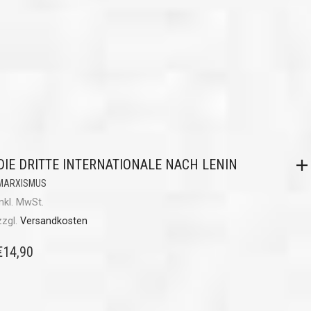
DIE DRITTE INTERNATIONALE NACH LENIN
MARXISMUS
inkl. MwSt.
zzgl.
Versandkosten
€
14,90