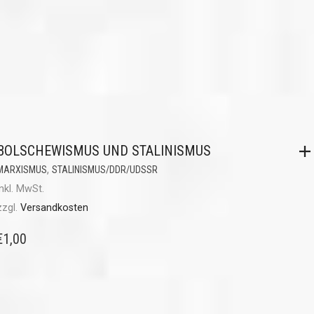
BOLSCHEWISMUS UND STALINISMUS
,
MARXISMUS
STALINISMUS/DDR/UDSSR
inkl. MwSt.
zzgl.
Versandkosten
€
1,00