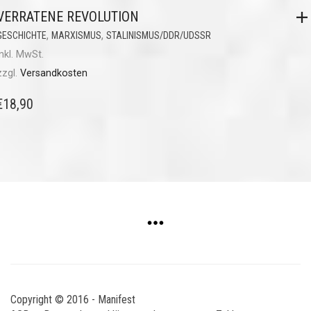
VERRATENE REVOLUTION
,
,
GESCHICHTE
MARXISMUS
STALINISMUS/DDR/UDSSR
inkl. MwSt.
zzgl.
Versandkosten
€
18,90
Copyright © 2016 - Manifest