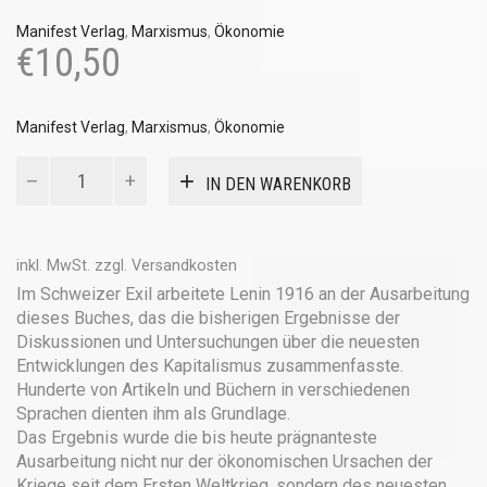
Manifest Verlag
,
Marxismus
,
Ökonomie
€
10,50
Manifest Verlag
,
Marxismus
,
Ökonomie
Der
IN DEN WARENKORB
Imperialismus
als
höchstes
Stadium
inkl. MwSt.
zzgl.
Versandkosten
des
Im Schweizer Exil arbeitete Lenin 1916 an der Ausarbeitung
Kapitalismus
dieses Buches, das die bisherigen Ergebnisse der
Menge
Diskussionen und Untersuchungen über die neuesten
Entwicklungen des Kapitalismus zusammenfasste.
Hunderte von Artikeln und Büchern in verschiedenen
Sprachen dienten ihm als Grundlage.
Das Ergebnis wurde die bis heute prägnanteste
Ausarbeitung nicht nur der ökonomischen Ursachen der
Kriege seit dem Ersten Weltkrieg, sondern des neuesten