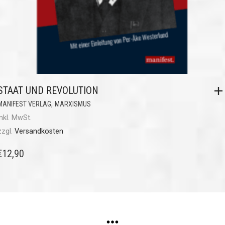
STAAT UND REVOLUTION
,
MANIFEST VERLAG
MARXISMUS
inkl. MwSt.
zzgl.
Versandkosten
€
12,90