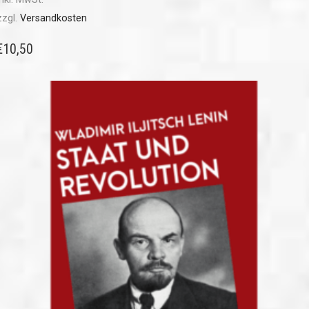
zzgl.
Versandkosten
€
10,50