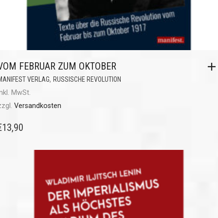
VOM FEBRUAR ZUM OKTOBER
,
MANIFEST VERLAG
RUSSISCHE REVOLUTION
inkl. MwSt.
zzgl.
Versandkosten
€
13,90