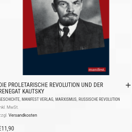
DIE PROLETARISCHE REVOLUTION UND DER
RENEGAT KAUTSKY
,
,
,
GESCHICHTE
MANIFEST VERLAG
MARXISMUS
RUSSISCHE REVOLUTION
inkl. MwSt.
zzgl.
Versandkosten
€
11,90