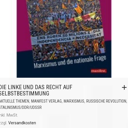
DIE LINKE UND DAS RECHT AUF
SELBSTBESTIMMUNG
,
,
,
,
AKTUELLE THEMEN
MANIFEST VERLAG
MARXISMUS
RUSSISCHE REVOLUTION
STALINISMUS/DDR/UDSSR
inkl. MwSt.
zzgl.
Versandkosten