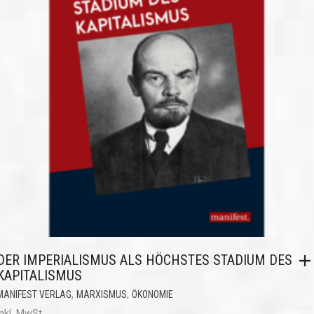
DER IMPERIALISMUS ALS HÖCHSTES STADIUM DES
KAPITALISMUS
,
,
MANIFEST VERLAG
MARXISMUS
ÖKONOMIE
inkl. MwSt.