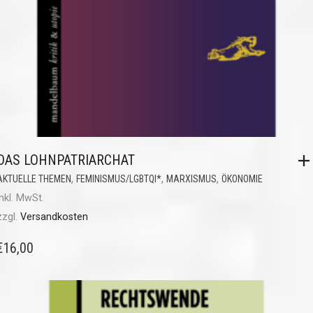
DAS LOHNPATRIARCHAT
,
,
,
AKTUELLE THEMEN
FEMINISMUS/LGBTQI*
MARXISMUS
ÖKONOMIE
inkl. MwSt.
zzgl.
Versandkosten
€
16,00