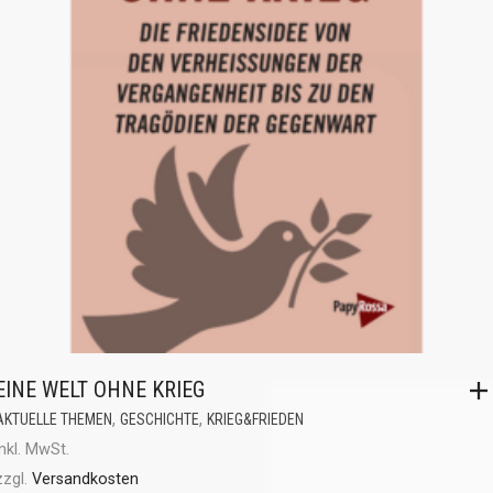
EINE WELT OHNE KRIEG
,
,
AKTUELLE THEMEN
GESCHICHTE
KRIEG&FRIEDEN
inkl. MwSt.
zzgl.
Versandkosten