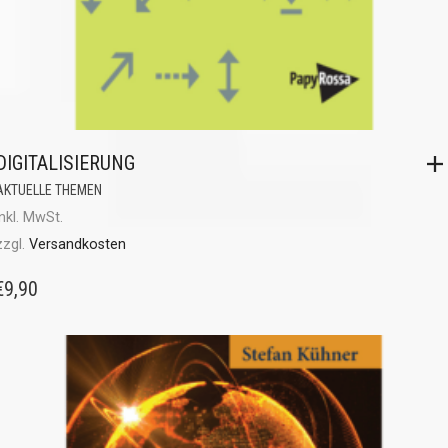
DIGITALISIERUNG
AKTUELLE THEMEN
inkl. MwSt.
zzgl.
Versandkosten
€
9,90