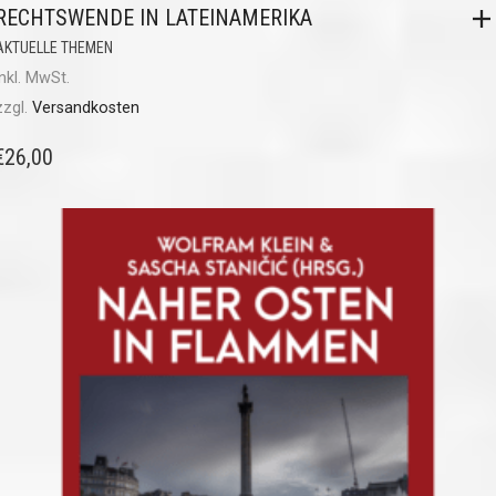
RECHTSWENDE IN LATEINAMERIKA
AKTUELLE THEMEN
inkl. MwSt.
zzgl.
Versandkosten
€
26,00