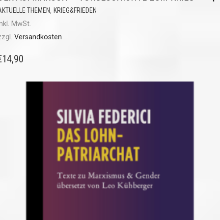
,
AKTUELLE THEMEN
KRIEG&FRIEDEN
inkl. MwSt.
zzgl.
Versandkosten
€
14,90