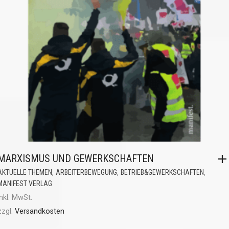
MARXISMUS UND GEWERKSCHAFTEN
,
,
,
AKTUELLE THEMEN
ARBEITERBEWEGUNG
BETRIEB&GEWERKSCHAFTEN
MANIFEST VERLAG
inkl. MwSt.
zzgl.
Versandkosten