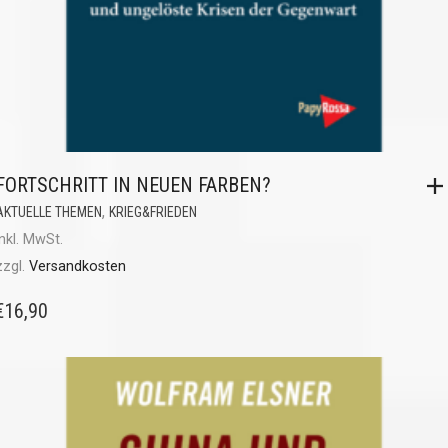
FORTSCHRITT IN NEUEN FARBEN?
,
AKTUELLE THEMEN
KRIEG&FRIEDEN
inkl. MwSt.
zzgl.
Versandkosten
€
16,90