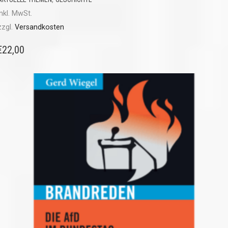
inkl. MwSt.
zzgl.
Versandkosten
€
22,00