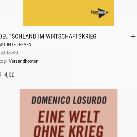
DEUTSCHLAND IM WIRTSCHAFTSKRIEG
AKTUELLE THEMEN
inkl. MwSt.
zzgl.
Versandkosten
€
14,90