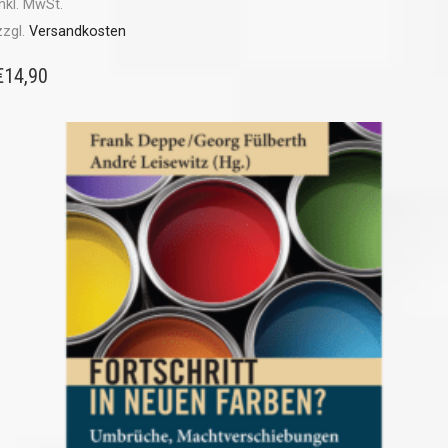
inkl. MwSt.
zzgl.
Versandkosten
€
14,90