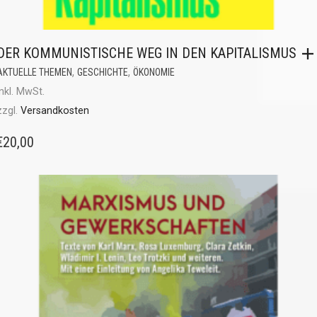
DER KOMMUNISTISCHE WEG IN DEN KAPITALISMUS
,
,
AKTUELLE THEMEN
GESCHICHTE
ÖKONOMIE
inkl. MwSt.
zzgl.
Versandkosten
€
20,00