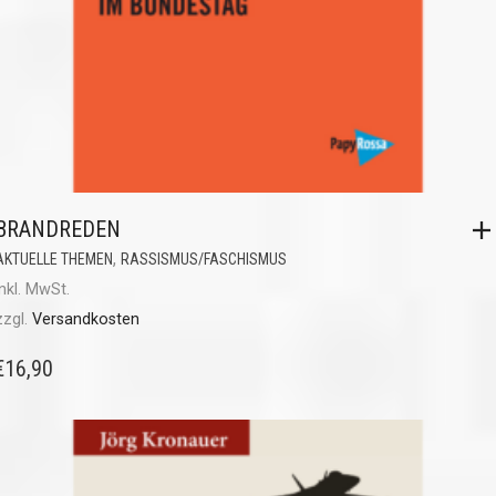
BRANDREDEN
,
AKTUELLE THEMEN
RASSISMUS/FASCHISMUS
inkl. MwSt.
zzgl.
Versandkosten
€
16,90