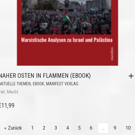
NAHER OSTEN IN FLAMMEN (EBOOK)
,
,
AKTUELLE THEMEN
EBOOK
MANIFEST VERLAG
inkl. MwSt.
€
11,99
« Zurück
1
2
3
4
5
6
…
9
10