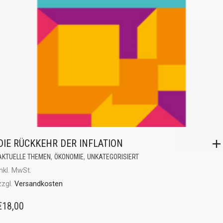
DIE RÜCKKEHR DER INFLATION
,
,
AKTUELLE THEMEN
ÖKONOMIE
UNKATEGORISIERT
inkl. MwSt.
zzgl.
Versandkosten
€
18,00