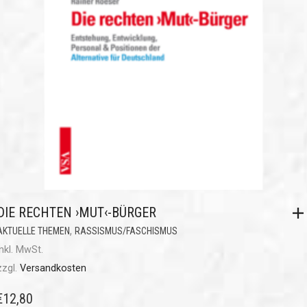
DIE RECHTEN ›MUT‹-BÜRGER
,
AKTUELLE THEMEN
RASSISMUS/FASCHISMUS
inkl. MwSt.
zzgl.
Versandkosten
€
12,80