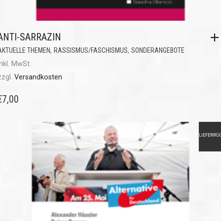
ANTI-SARRAZIN
,
,
AKTUELLE THEMEN
RASSISMUS/FASCHISMUS
SONDERANGEBOTE
inkl. MwSt.
zzgl.
Versandkosten
€
7,00
LIEFERRÜ