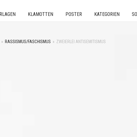
ERLAGEN
KLAMOTTEN
POSTER
KATEGORIEN
SO
»
RASSISMUS/FASCHISMUS
»
ZWEIERLEI ANTISEMITISMUS
N