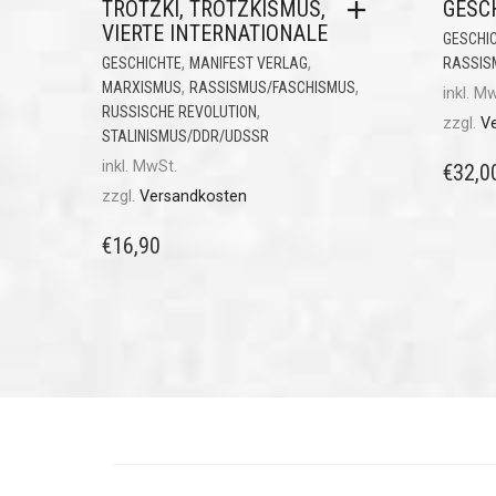
TROTZKI, TROTZKISMUS,
GESC
VIERTE INTERNATIONALE
GESCHI
,
,
GESCHICHTE
MANIFEST VERLAG
RASSIS
,
,
MARXISMUS
RASSISMUS/FASCHISMUS
inkl. M
,
RUSSISCHE REVOLUTION
zzgl.
V
STALINISMUS/DDR/UDSSR
inkl. MwSt.
€
32,0
zzgl.
Versandkosten
€
16,90