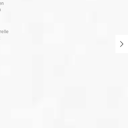
en
n
relle
t