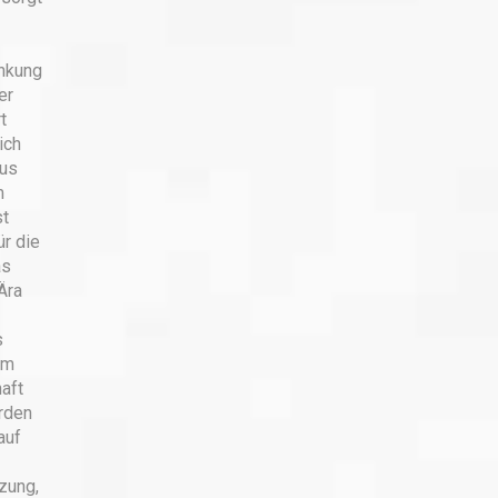
nkung
er
t
ich
mus
m
st
ür die
as
Ära
s
em
aft
rden
auf
zung,