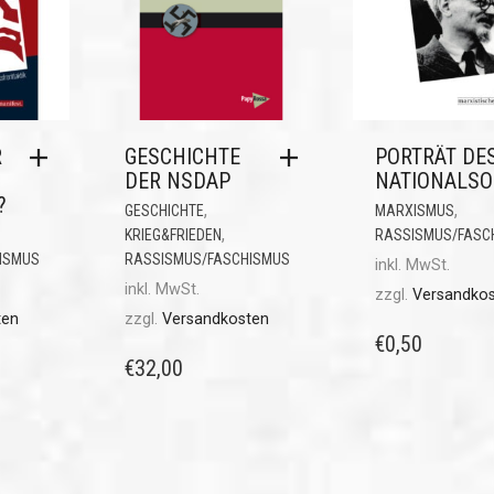
R
GESCHICHTE
PORTRÄT DE
DER NSDAP
NATIONALSO
?
,
,
GESCHICHTE
MARXISMUS
,
KRIEG&FRIEDEN
RASSISMUS/FASC
ISMUS
RASSISMUS/FASCHISMUS
inkl. MwSt.
inkl. MwSt.
zzgl.
Versandko
ten
zzgl.
Versandkosten
€
0,50
€
32,00