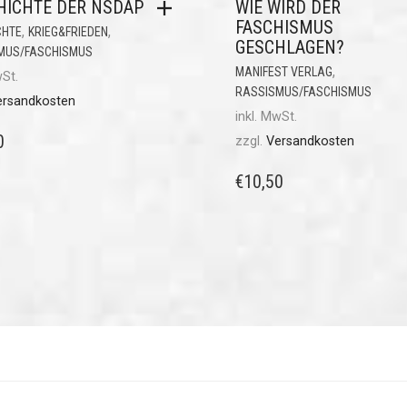
HICHTE DER NSDAP
WIE WIRD DER
FASCHISMUS
,
,
CHTE
KRIEG&FRIEDEN
GESCHLAGEN?
MUS/FASCHISMUS
,
MANIFEST VERLAG
wSt.
RASSISMUS/FASCHISMUS
ersandkosten
inkl. MwSt.
0
zzgl.
Versandkosten
€
10,50