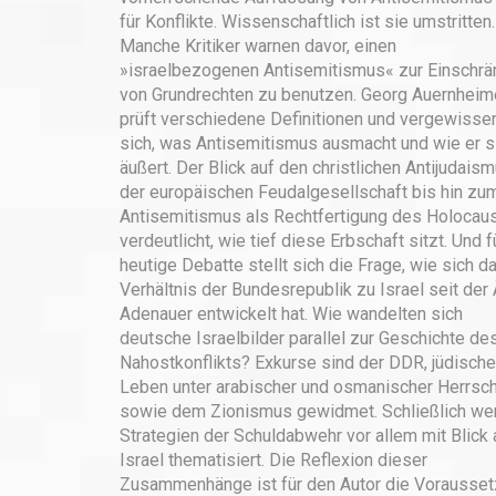
für Konflikte. Wissenschaftlich ist sie umstritten.
Manche Kritiker warnen davor, einen
»israelbezogenen Antisemitismus« zur Einschrä
von Grundrechten zu benutzen. Georg Auernheim
prüft verschiedene Definitionen und vergewisser
sich, was Antisemitismus ausmacht und wie er s
äußert. Der Blick auf den christlichen Antijudais
der europäischen Feudal­gesellschaft bis hin zu
Antisemitismus als Rechtfertigung des Holocau
verdeutlicht, wie tief diese Erbschaft sitzt. Und f
heutige Debatte stellt sich die Frage, wie sich d
Verhältnis der Bundesrepublik zu Israel seit der 
Adenauer entwickelt hat. Wie wandelten sich
deutsche Israelbilder parallel zur Geschichte de
Nahostkonflikts? Exkurse sind der DDR, jüdisch
Leben unter arabischer und osmanischer Herrsch
sowie dem Zionismus gewidmet. Schließlich we
Strategien der Schuldabwehr vor allem mit Blick 
Israel thematisiert. Die Reflexion dieser
Zusammenhänge ist für den Autor die Vorausset