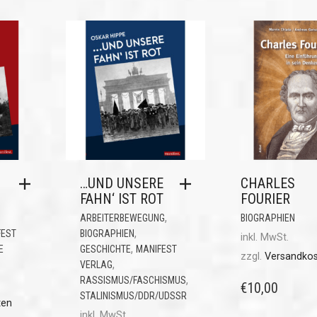
…UND UNSERE
CHARLES
FAHN‘ IST ROT
FOURIER
,
ARBEITERBEWEGUNG
BIOGRAPHIEN
,
FEST
BIOGRAPHIEN
inkl. MwSt.
,
E
GESCHICHTE
MANIFEST
zzgl.
Versandko
,
VERLAG
,
RASSISMUS/FASCHISMUS
€
10,00
STALINISMUS/DDR/UDSSR
ten
inkl. MwSt.