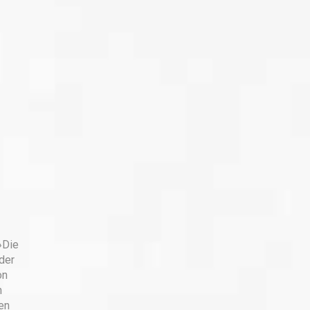
»Die
der
on
n
en