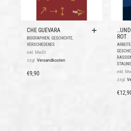
CHE GUEVARA
…UND 
ROT
,
,
BIOGRAPHIEN
GESCHICHTE
VERSCHIEDENES
ARBEIT
GESCHI
inkl. MwSt.
RASSIS
zzgl.
Versandkosten
STALIN
inkl. M
€
9,90
zzgl.
V
€
12,9