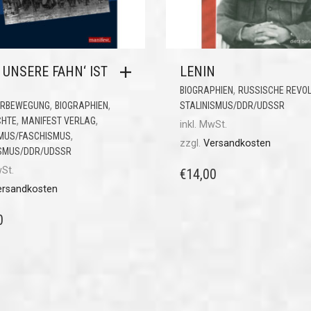
UNSERE FAHN‘ IST
LENIN
,
BIOGRAPHIEN
RUSSISCHE REVOL
,
,
ERBEWEGUNG
BIOGRAPHIEN
STALINISMUS/DDR/UDSSR
,
,
CHTE
MANIFEST VERLAG
inkl. MwSt.
,
MUS/FASCHISMUS
zzgl.
Versandkosten
ISMUS/DDR/UDSSR
wSt.
€
14,00
ersandkosten
0