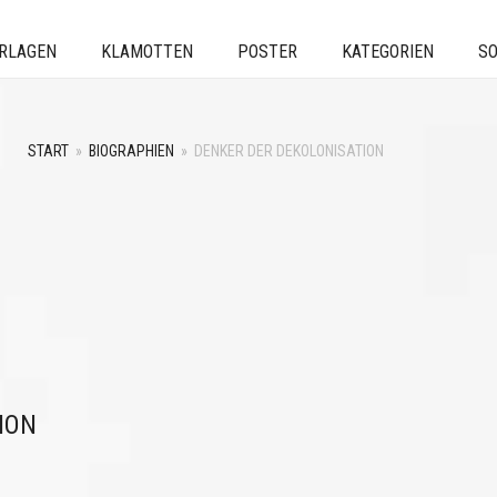
ERLAGEN
KLAMOTTEN
POSTER
KATEGORIEN
SO
START
»
BIOGRAPHIEN
»
DENKER DER DEKOLONISATION
NON