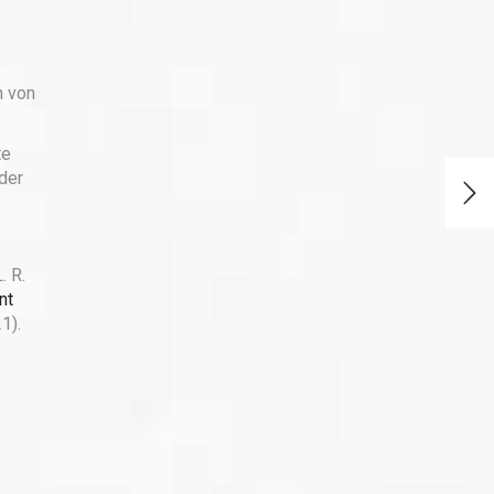
h von
te
 der
. R.
nt
1).