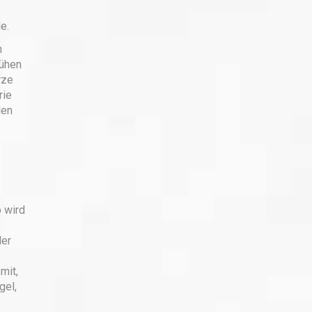
e.
n
rühen
rze
rie
den
o wird
ler
mit,
gel,