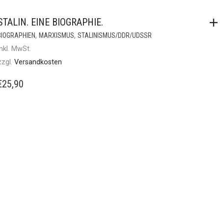
STALIN. EINE BIOGRAPHIE.
,
,
BIOGRAPHIEN
MARXISMUS
STALINISMUS/DDR/UDSSR
inkl. MwSt.
zzgl.
Versandkosten
€
25,90