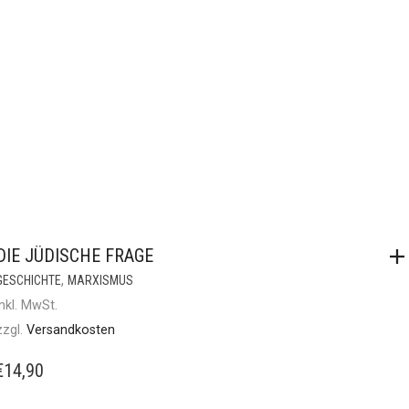
DIE JÜDISCHE FRAGE
,
GESCHICHTE
MARXISMUS
inkl. MwSt.
zzgl.
Versandkosten
€
14,90