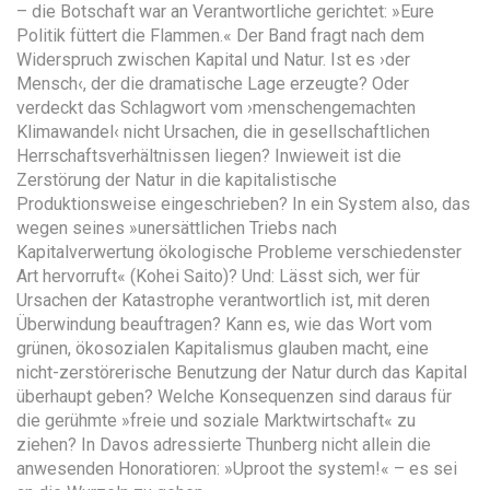
– die Botschaft war an Verantwortliche gerichtet: »Eure
Politik füttert die Flammen.« Der Band fragt nach dem
Widerspruch zwischen Kapital und Natur. Ist es ›der
Mensch‹, der die dramatische Lage erzeugte? Oder
verdeckt das Schlagwort vom ›menschengemachten
Klimawandel‹ nicht Ursachen, die in gesellschaftlichen
Herrschaftsverhältnissen liegen? Inwieweit ist die
Zerstörung der Natur in die kapitalistische
Produktionsweise eingeschrieben? In ein System also, das
wegen seines »unersättlichen Triebs nach
Kapitalverwertung ökologische Probleme verschiedenster
Art hervorruft« (Kohei Saito)? Und: Lässt sich, wer für
Ursachen der Katastrophe verantwortlich ist, mit deren
Überwindung beauftragen? Kann es, wie das Wort vom
grünen, öko­sozialen Kapitalismus glauben macht, eine
nicht-zerstörerische Benutzung der Natur durch das Kapital
überhaupt geben? Welche Konsequenzen sind daraus für
die gerühmte »freie und soziale Marktwirtschaft« zu
ziehen? In Davos adressierte Thunberg nicht allein die
anwesenden Honoratioren: »Uproot the ­system!« – es sei