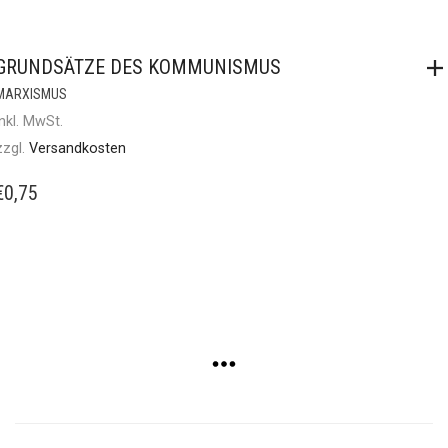
GRUNDSÄTZE DES KOMMUNISMUS
MARXISMUS
inkl. MwSt.
zzgl.
Versandkosten
€
0,75