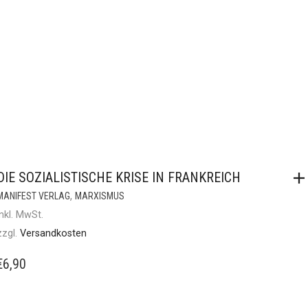
DIE SOZIALISTISCHE KRISE IN FRANKREICH
,
MANIFEST VERLAG
MARXISMUS
inkl. MwSt.
zzgl.
Versandkosten
€
6,90