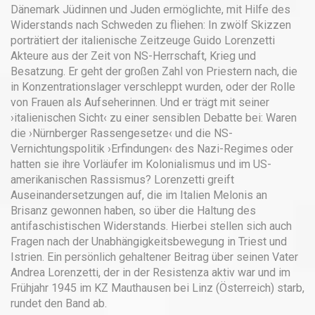
Dänemark Jüdinnen und Juden ermöglichte, mit Hilfe des
Widerstands nach Schweden zu fliehen: In zwölf Skizzen
porträtiert der italienische Zeitzeuge Guido Lorenzetti
Akteure aus der Zeit von NS-Herrschaft, Krieg und
Besatzung. Er geht der großen Zahl von Priestern nach, die
in Konzen­trationslager verschleppt wurden, oder der Rolle
von Frauen als Aufseherinnen. Und er trägt mit seiner
›italienischen Sicht‹ zu einer sensiblen Debatte bei: Waren
die ›Nürnberger Rassengesetze‹ und die NS-
Vernichtungspolitik ›Erfindungen‹ des Nazi-­Regimes oder
hatten sie ihre Vorläufer im Kolonialismus und im US-
amerikanischen Rassismus? Lorenzetti greift
Auseinandersetzungen auf, die im Italien Melonis an
Brisanz gewonnen haben, so über die Haltung des
antifaschistischen Widerstands. Hierbei stellen sich auch
Fragen nach der Unabhängigkeitsbewegung in Triest und
Istrien. Ein persönlich gehaltener Beitrag über seinen Vater
Andrea Lorenzetti, der in der Resistenza aktiv war und im
Frühjahr 1945 im KZ Mauthausen bei Linz (Österreich) starb,
rundet den Band ab.