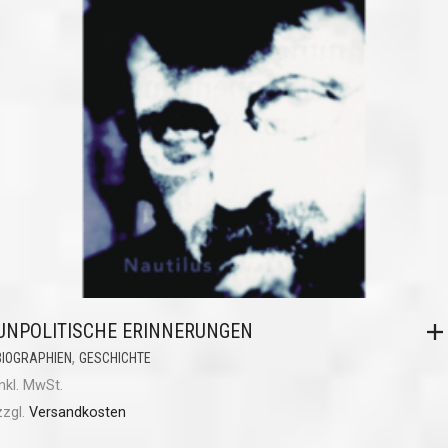
UNPOLITISCHE ERINNERUNGEN
,
BIOGRAPHIEN
GESCHICHTE
inkl. MwSt.
zzgl.
Versandkosten