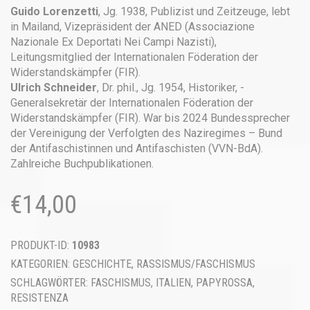
Guido Lorenzetti
, Jg. 1938, Publizist und Zeitzeuge, lebt
in Mailand, Vizepräsident der ANED (Associazione
Nazionale Ex Deportati Nei Campi Nazisti),
Leitungsmitglied der Internationalen Föderation der
Widerstandskämpfer (FIR).
Ulrich Schneider
, Dr. phil., Jg. 1954, Historiker, ­
Generalsekretär der Internationalen Föderation der
Widerstandskämpfer (FIR). War bis 2024 Bundessprecher
der Vereinigung der Verfolgten des Nazi­regimes – Bund
der Antifaschistinnen und Antifaschisten (VVN-BdA).
Zahlreiche Buchpublikationen.
€
14,00
PRODUKT-ID:
10983
KATEGORIEN:
GESCHICHTE
,
RASSISMUS/FASCHISMUS
SCHLAGWÖRTER:
FASCHISMUS
,
ITALIEN
,
PAPYROSSA
,
RESISTENZA