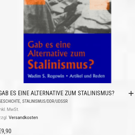
GAB ES EINE ALTERNATIVE ZUM STALINISMUS?
,
GESCHICHTE
STALINISMUS/DDR/UDSSR
inkl. MwSt.
zzgl.
Versandkosten
€
9,90