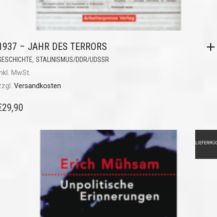
1937 – JAHR DES TERRORS
,
GESCHICHTE
STALINISMUS/DDR/UDSSR
inkl. MwSt.
zzgl.
Versandkosten
€
29,90
LIEFERRÜ