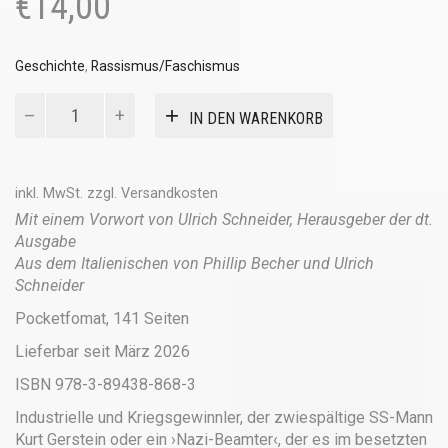
€
14,00
Geschichte
,
Rassismus/Faschismus
Von
IN DEN WARENKORB
Henkern
und
Helden
Menge
inkl. MwSt.
zzgl.
Versandkosten
Mit einem Vorwort von Ulrich Schneider, Herausgeber der dt.
Ausgabe
Aus dem Italienischen von Phillip Becher und Ulrich
Schneider
Pocketfomat, 141 Seiten
Lieferbar seit März 2026
ISBN 978-3-89438-868-3
Industrielle und Kriegsgewinnler, der zwiespältige SS-Mann
Kurt Gerstein oder ein ›Nazi-Beamter‹, der es im besetzten