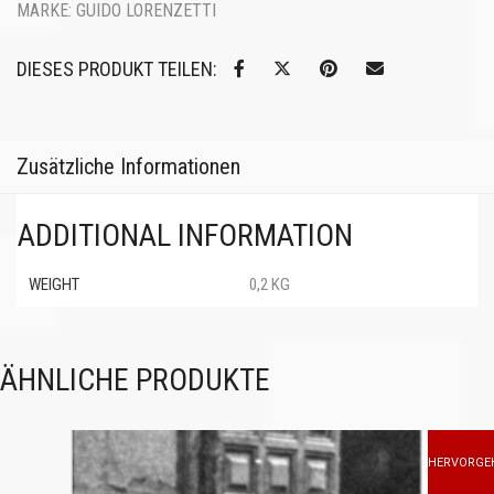
MARKE:
GUIDO LORENZETTI
DIESES PRODUKT TEILEN:
Zusätzliche Informationen
ADDITIONAL INFORMATION
WEIGHT
0,2 KG
ÄHNLICHE PRODUKTE
HERVORGE