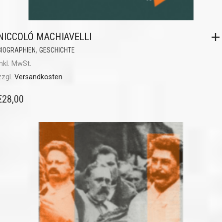
NICCOLÓ MACHIAVELLI
,
BIOGRAPHIEN
GESCHICHTE
inkl. MwSt.
zzgl.
Versandkosten
€
28,00