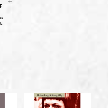
F
,
NG
,
TE