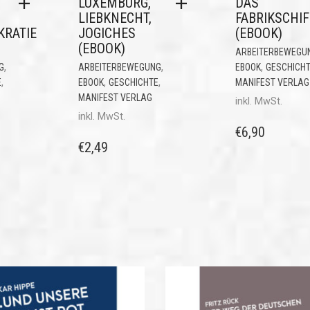
LUXEMBURG,
DAS
LIEBKNECHT,
FABRIKSCHIF
KRATIE
JOGICHES
(EBOOK)
(EBOOK)
ARBEITERBEWEGU
,
,
,
G
ARBEITERBEWEGUNG
EBOOK
GESCHICH
,
,
,
E
EBOOK
GESCHICHTE
MANIFEST VERLAG
MANIFEST VERLAG
inkl. MwSt.
inkl. MwSt.
€
6,90
€
2,49