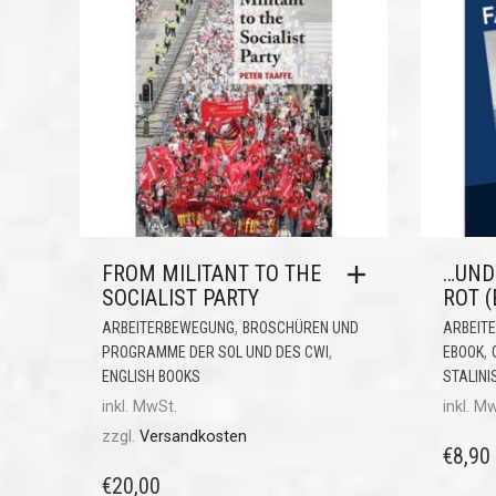
FROM MILITANT TO THE
…UND 
SOCIALIST PARTY
ROT (
,
ARBEITERBEWEGUNG
BROSCHÜREN UND
ARBEIT
,
,
PROGRAMME DER SOL UND DES CWI
EBOOK
ENGLISH BOOKS
STALIN
inkl. MwSt.
inkl. M
zzgl.
Versandkosten
€
8,90
€
20,00