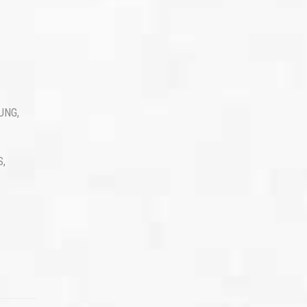
UNG
,
S
,