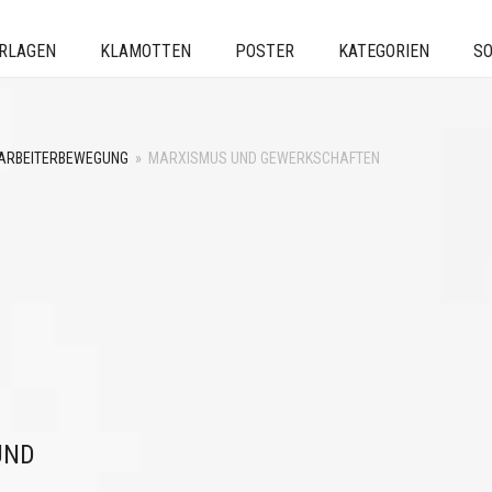
ERLAGEN
KLAMOTTEN
POSTER
KATEGORIEN
SO
ARBEITERBEWEGUNG
»
MARXISMUS UND GEWERKSCHAFTEN
UND