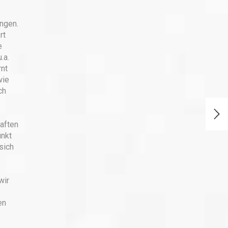
ngen.
rt
e
.a.
rnt
wie
ch
aften
unkt
sich
wir
en