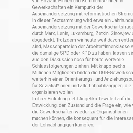
von Sozialist*innen und Kommunist*innen in
Gewerkschaften ein Kernpunkt der
Auseinandersetzung mit reformistischen Strömu
In dieser Textsammlung wird etwa ein Jahrhunde
Auseinandersetzung mit der Gewerkschaftsfrag
durch Marx, Lenin, Luxemburg, Zetkin, Sinowjew u
abgedeckt. Trotzdem wir heute weit davon entfe
sind, Massenparteien der Arbeiter*innenklasse 
die damalige SPD oder KPD zu haben, lassen si
aus den Diskussion noch für heute wertvolle
Schlussfolgerungen ziehen. Mit knapp sechs
Millionen Mitgliedern bilden die DGB-Gewerksch
weiterhin einen Orientierungs- und Anziehungsp
für Sozialist*innen und alle Lohnabhängigen, die 
organisieren wollen.
In ihrer Einleitung geht Angelika Teweleit auf die
Entwicklung, den Zustand und die Frage ein, wie 
die Gewerkschaften wieder zu Organisationen
machen können, die konsequent für die Interess
der Lohnabhängigen kämpfen.