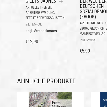
GILETS JAUNES
DER WEG DER
DEUTSCHEN
,
AKTUELLE THEMEN
SOZIALDEMO
,
ARBEITERBEWEGUNG
(EBOOK)
BETRIEB&GEWERKSCHAFTEN
ARBEITERBEWEGUN
inkl. MwSt.
,
EBOOK
GESCHICHT
zzgl.
Versandkosten
MANIFEST VERLAG
inkl. MwSt.
€
12,90
€
5,90
ÄHNLICHE PRODUKTE