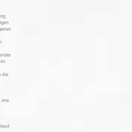
ung
tigen
igenen
m
dender
 im
m die
, wie
r
rbeit