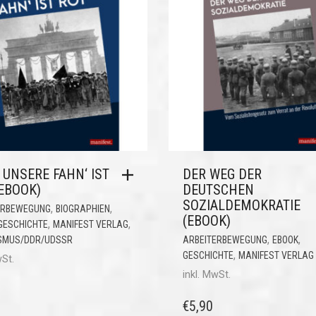
UNSERE FAHN‘ IST
DER WEG DER
EBOOK)
DEUTSCHEN
SOZIALDEMOKRATIE
,
,
ERBEWEGUNG
BIOGRAPHIEN
(EBOOK)
,
,
GESCHICHTE
MANIFEST VERLAG
,
,
ISMUS/DDR/UDSSR
ARBEITERBEWEGUNG
EBOOK
,
GESCHICHTE
MANIFEST VERLAG
wSt.
inkl. MwSt.
€
5,90