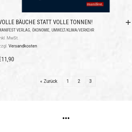
VOLLE BÄUCHE STATT VOLLE TONNEN!
,
,
MANIFEST VERLAG
ÖKONOMIE
UMWELT/KLIMA/VERKEHR
inkl. MwSt.
zzgl.
Versandkosten
€
11,90
« Zurück
1
2
3