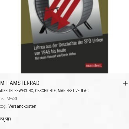
IM HAMSTERRAD
,
,
ARBEITERBEWEGUNG
GESCHICHTE
MANIFEST VERLAG
inkl. MwSt.
zzgl.
Versandkosten
€
9,90