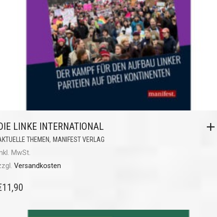
DIE LINKE INTERNATIONAL
,
AKTUELLE THEMEN
MANIFEST VERLAG
inkl. MwSt.
zzgl.
Versandkosten
€
11,90