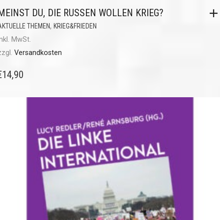
MEINST DU, DIE RUSSEN WOLLEN KRIEG?
,
AKTUELLE THEMEN
KRIEG&FRIEDEN
inkl. MwSt.
zzgl.
Versandkosten
€
14,90