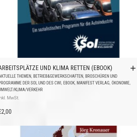
ARBEITSPLÄTZE UND KLIMA RETTEN (EBOOK)
,
,
AKTUELLE THEMEN
BETRIEB&GEWERKSCHAFTEN
BROSCHÜREN UND
,
,
,
,
PROGRAMME DER SOL UND DES CWI
EBOOK
MANIFEST VERLAG
ÖKONOMIE
UMWELT/KLIMA/VERKEHR
inkl. MwSt.
€
2,00