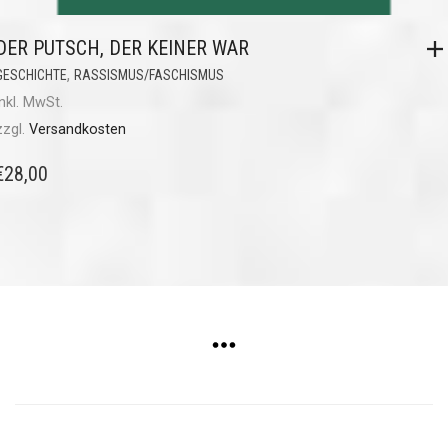
DER PUTSCH, DER KEINER WAR
,
GESCHICHTE
RASSISMUS/FASCHISMUS
inkl. MwSt.
zzgl.
Versandkosten
€
28,00