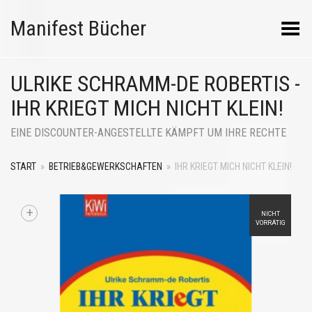
Manifest Bücher
Menü umschalten
ULRIKE SCHRAMM-DE ROBERTIS -
IHR KRIEGT MICH NICHT KLEIN!
EINE DISCOUNTER-ANGESTELLTE KÄMPFT UM IHRE RECHTE
START
»
BETRIEB&GEWERKSCHAFTEN
»
IHR KRIEGT MICH NICHT KLEIN!
+
NICHT
VORRÄTIG