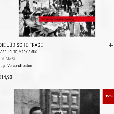
DIE JÜDISCHE FRAGE
,
GESCHICHTE
MARXISMUS
inkl. MwSt.
zzgl.
Versandkosten
€
14,90
HERVOR