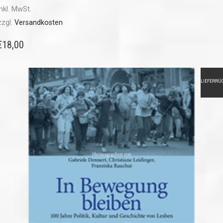
inkl. MwSt.
zzgl.
Versandkosten
€
18,00
LIEFERRÜ