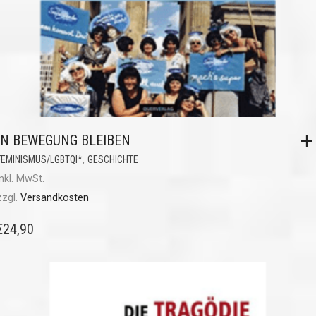
IN BEWEGUNG BLEIBEN
,
FEMINISMUS/LGBTQI*
GESCHICHTE
inkl. MwSt.
zzgl.
Versandkosten
€
24,90