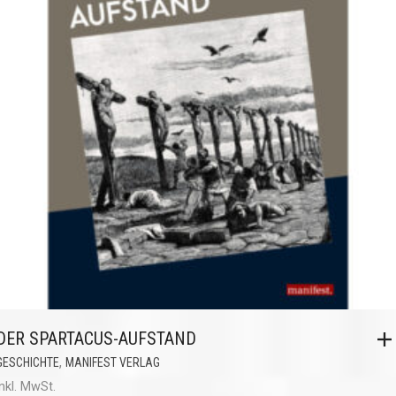
DER SPARTACUS-AUFSTAND
,
GESCHICHTE
MANIFEST VERLAG
inkl. MwSt.