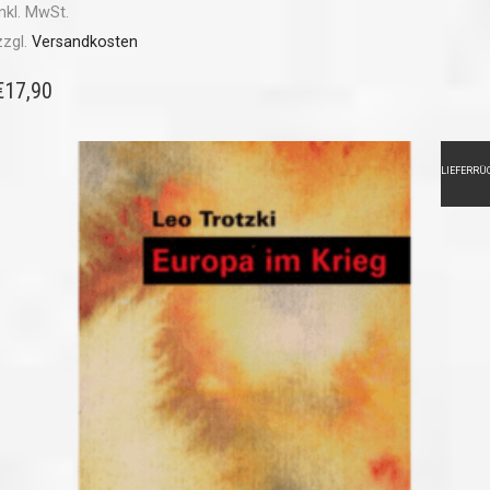
inkl. MwSt.
zzgl.
Versandkosten
€
17,90
LIEFERRÜ