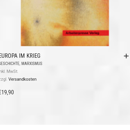
EUROPA IM KRIEG
,
GESCHICHTE
MARXISMUS
inkl. MwSt.
zzgl.
Versandkosten
€
19,90