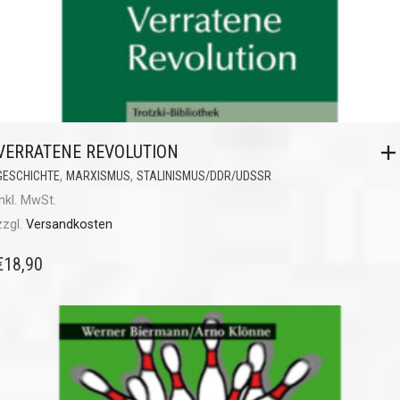
VERRATENE REVOLUTION
,
,
GESCHICHTE
MARXISMUS
STALINISMUS/DDR/UDSSR
inkl. MwSt.
zzgl.
Versandkosten
€
18,90