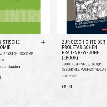
NISTISCHE
ZUR GESCHICHTE DER
OMIE
PROLETARISCHEN
FRAUENBEWEGUNG
,
MUS/LGBTQI*
ÖKONOMIE
(EBOOK)
wSt.
,
,
EBOOK
FEMINISMUS/LGBTQI*
ersandkosten
,
GESCHICHTE
MANIFEST VERLAG
inkl. MwSt.
0
€
8,90