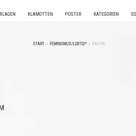
ERLAGEN
KLAMOTTEN
POSTER
KATEGORIEN
SO
START
»
FEMINISMUS/LGBTQI*
»
BASTA!
AM