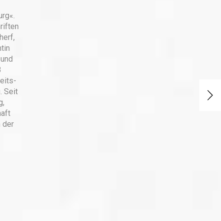
urg«.
riften
herf,
tin
 und
B
eits-
. Seit
g,
aft
 der