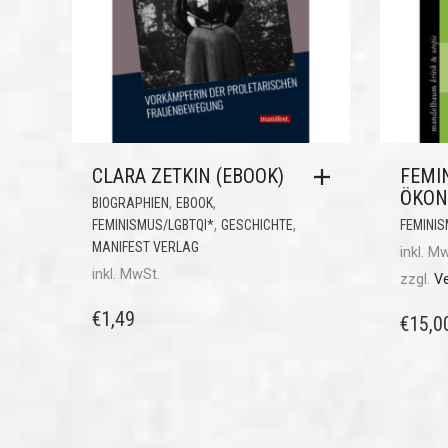
CLARA ZETKIN (EBOOK)
FEMI
ÖKON
,
,
BIOGRAPHIEN
EBOOK
,
,
FEMINISMUS/LGBTQI*
GESCHICHTE
FEMINIS
MANIFEST VERLAG
inkl. M
inkl. MwSt.
zzgl.
V
€
1,49
€
15,0