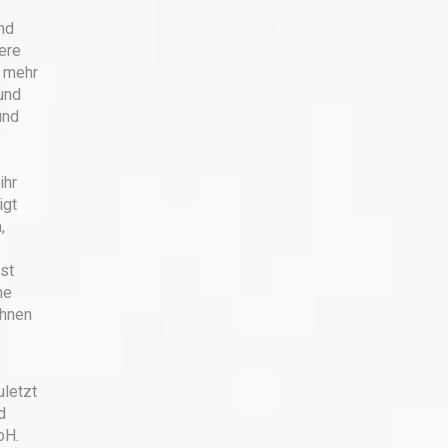
nd
ere
n mehr
und
und
ihr
igt
,
st
ne
ihnen
uletzt
d
bH.