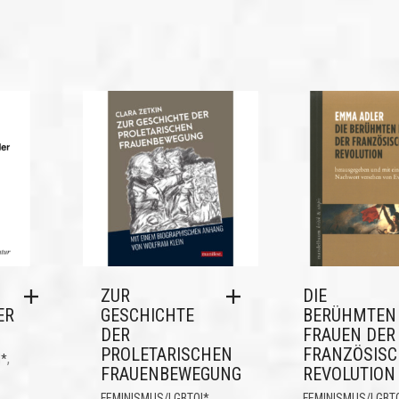
ZUR
DIE
ER
GESCHICHTE
BERÜHMTEN
DER
FRAUEN DER
PROLETARISCHEN
FRANZÖSIS
,
I*
FRAUENBEWEGUNG
REVOLUTION
,
FEMINISMUS/LGBTQI*
FEMINISMUS/LGBT