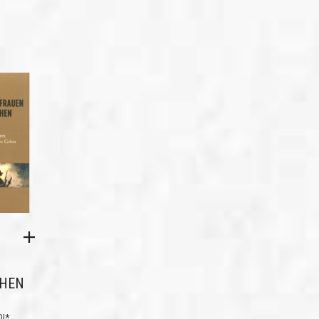
CHEN
,
QI*