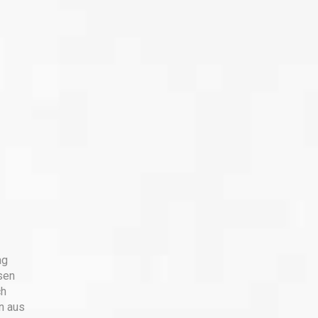
ag
sen
ch
n aus