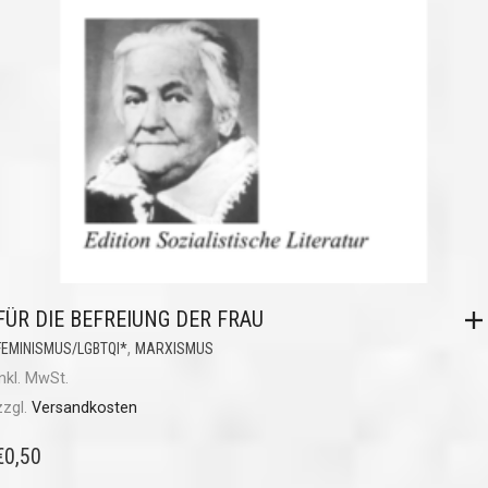
FÜR DIE BEFREIUNG DER FRAU
,
FEMINISMUS/LGBTQI*
MARXISMUS
inkl. MwSt.
zzgl.
Versandkosten
€
0,50