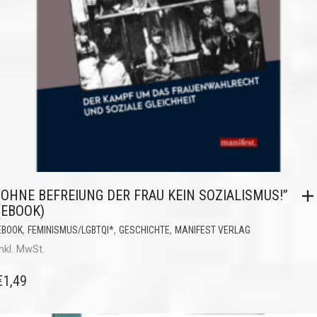
„OHNE BEFREIUNG DER FRAU KEIN SOZIALISMUS!”
(EBOOK)
,
,
,
EBOOK
FEMINISMUS/LGBTQI*
GESCHICHTE
MANIFEST VERLAG
inkl. MwSt.
€
1,49