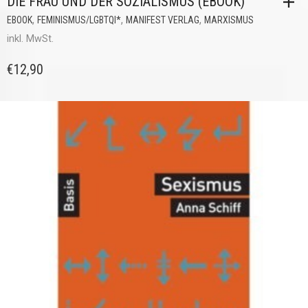
DIE FRAU UND DER SOZIALISMUS (EBOOK)
,
,
,
EBOOK
FEMINISMUS/LGBTQI*
MANIFEST VERLAG
MARXISMUS
inkl. MwSt.
€
12,90