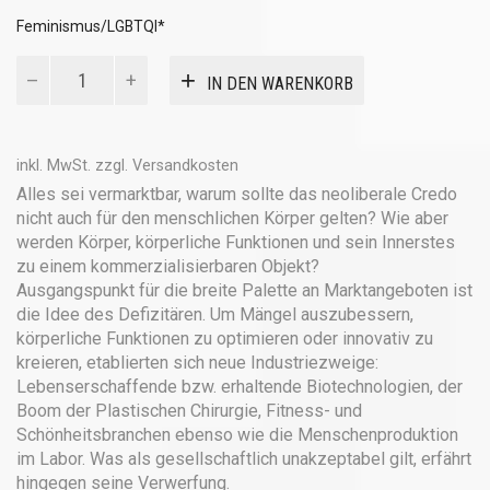
Feminismus/LGBTQI*
Der
IN DEN WARENKORB
Körper
als
Ware
Menge
inkl. MwSt.
zzgl.
Versandkosten
Alles sei vermarktbar, warum sollte das neoliberale Credo
nicht auch für den menschlichen Körper gelten? Wie aber
werden Körper, körperliche Funktionen und sein Innerstes
zu einem kommerzialisierbaren Objekt?
Ausgangspunkt für die breite Palette an Marktangeboten ist
die Idee des Defizitären. Um Mängel auszubessern,
körperliche Funktionen zu optimieren oder innovativ zu
kreieren, etablierten sich neue Industriezweige:
Lebenserschaffende bzw. erhaltende Biotechnologien, der
Boom der Plastischen Chirurgie, Fitness- und
Schönheitsbranchen ebenso wie die Menschenproduktion
im Labor. Was als gesellschaftlich unakzeptabel gilt, erfährt
hingegen seine Verwerfung.