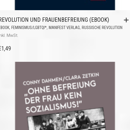
REVOLUTION UND FRAUENBEFREIUNG (EBOOK)
,
,
,
EBOOK
FEMINISMUS/LGBTQI*
MANIFEST VERLAG
RUSSISCHE REVOLUTION
inkl. MwSt.
€
1,49