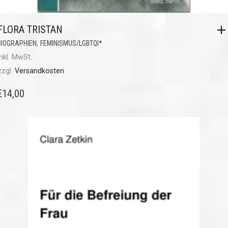
FLORA TRISTAN
,
BIOGRAPHIEN
FEMINISMUS/LGBTQI*
inkl. MwSt.
zzgl.
Versandkosten
€
14,00