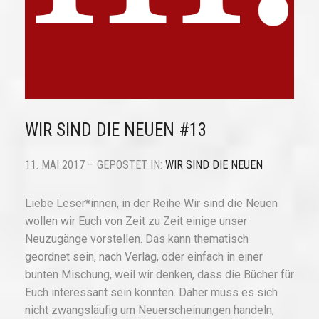
WIR SIND DIE NEUEN #13
11. MAI 2017 – GEPOSTET IN:
WIR SIND DIE NEUEN
Liebe Leser*innen, in der Reihe Wir sind die Neuen
wollen wir Euch von Zeit zu Zeit einige unser
Neuzugänge vorstellen. Das kann thematisch
geordnet sein, nach Verlag, oder einfach in einer
bunten Mischung, weil wir denken, dass die Bücher für
Euch interessant sein könnten. Daher muss es sich
nicht zwangsläufig um Neuerscheinungen handeln,