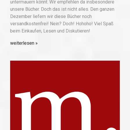
untermauern könnt. Wir empfehlen da insbesondere
unsere Bücher. Doch das ist nicht alles. Den ganzen
Dezember liefern wir diese Bücher noch
versandkostenfrei! Nein? Doch! Hohoho! Viel Spaß
beim Einkaufen, Lesen und Diskutieren!
weiterlesen