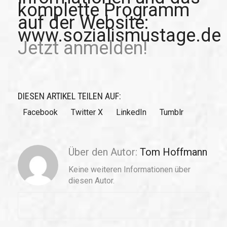
komplette Programm
auf der Website:
www.sozialismustage.de
Jetzt anmelden!
DIESEN ARTIKEL TEILEN AUF:
Facebook
Twitter X
LinkedIn
Tumblr
Über den Autor:
Tom Hoffmann
Keine weiteren Informationen über
diesen Autor.