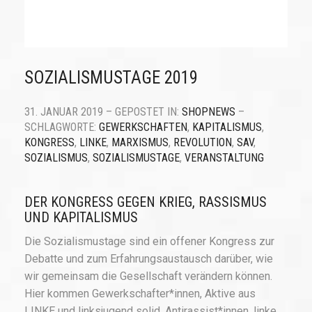
SOZIALISMUSTAGE 2019
31. JANUAR 2019 – GEPOSTET IN:
SHOPNEWS
–
SCHLAGWORTE:
GEWERKSCHAFTEN
,
KAPITALISMUS
,
KONGRESS
,
LINKE
,
MARXISMUS
,
REVOLUTION
,
SAV
,
SOZIALISMUS
,
SOZIALISMUSTAGE
,
VERANSTALTUNG
DER KONGRESS GEGEN KRIEG, RASSISMUS
UND KAPITALISMUS
Die Sozialismustage sind ein offener Kongress zur
Debatte und zum Erfahrungsaustausch darüber, wie
wir gemeinsam die Gesellschaft verändern können.
Hier kommen Gewerkschafter*innen, Aktive aus
LINKE und linksjugend solid, Antirassist*innen, linke