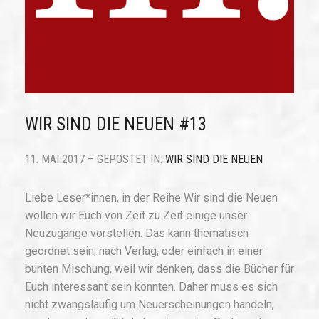
WIR SIND DIE NEUEN #13
11. MAI 2017 – GEPOSTET IN:
WIR SIND DIE NEUEN
Liebe Leser*innen, in der Reihe Wir sind die Neuen
wollen wir Euch von Zeit zu Zeit einige unser
Neuzugänge vorstellen. Das kann thematisch
geordnet sein, nach Verlag, oder einfach in einer
bunten Mischung, weil wir denken, dass die Bücher für
Euch interessant sein könnten. Daher muss es sich
nicht zwangsläufig um Neuerscheinungen handeln,