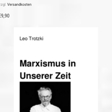
zzgl.
Versandkosten
€
9,90