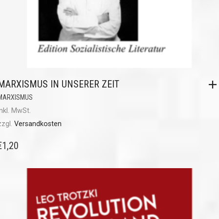
MARXISMUS IN UNSERER ZEIT
MARXISMUS
inkl. MwSt.
zzgl.
Versandkosten
€
1,20