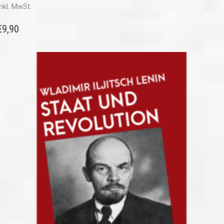
inkl. MwSt.
€
9,90