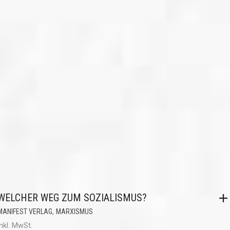
WELCHER WEG ZUM SOZIALISMUS?
,
MANIFEST VERLAG
MARXISMUS
inkl. MwSt.