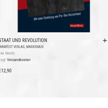
STAAT UND REVOLUTION
,
MANIFEST VERLAG
MARXISMUS
inkl. MwSt.
zzgl.
Versandkosten
€
12,90