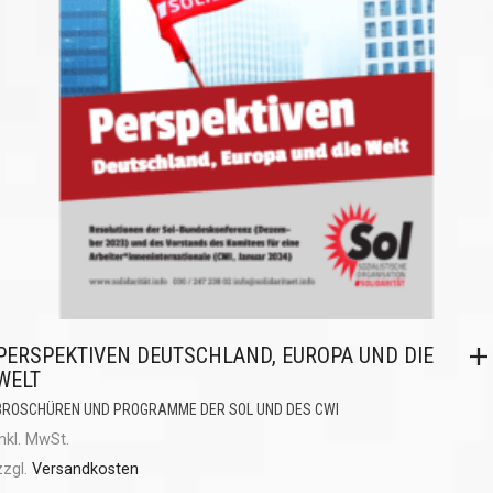
PERSPEKTIVEN DEUTSCHLAND, EUROPA UND DIE
WELT
BROSCHÜREN UND PROGRAMME DER SOL UND DES CWI
inkl. MwSt.
zzgl.
Versandkosten