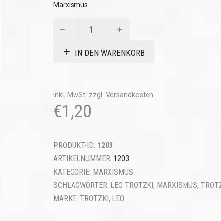
Marxismus
Marxismus
in
unserer
IN DEN WARENKORB
Zeit
Menge
inkl. MwSt.
zzgl.
Versandkosten
€
1,20
PRODUKT-ID:
1203
ARTIKELNUMMER:
1203
KATEGORIE:
MARXISMUS
SCHLAGWÖRTER:
LEO TROTZKI
,
MARXISMUS
,
TROT
MARKE:
TROTZKI, LEO