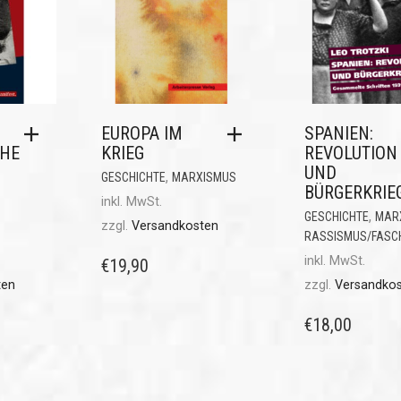
EUROPA IM
SPANIEN:
CHE
KRIEG
REVOLUTION
UND
,
GESCHICHTE
MARXISMUS
BÜRGERKRIE
inkl. MwSt.
,
GESCHICHTE
MAR
zzgl.
Versandkosten
RASSISMUS/FASC
inkl. MwSt.
€
19,90
ten
zzgl.
Versandko
€
18,00