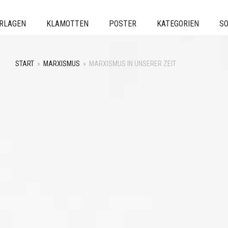
ERLAGEN
KLAMOTTEN
POSTER
KATEGORIEN
SO
START
»
MARXISMUS
»
MARXISMUS IN UNSERER ZEIT