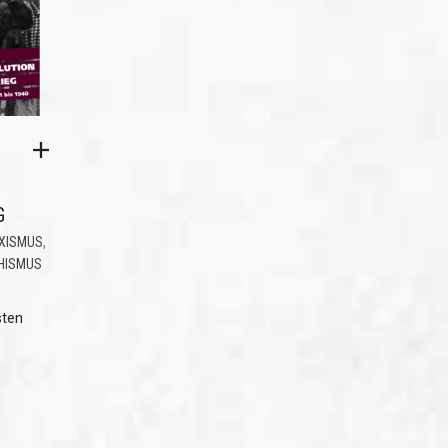
G
,
XISMUS
HISMUS
sten