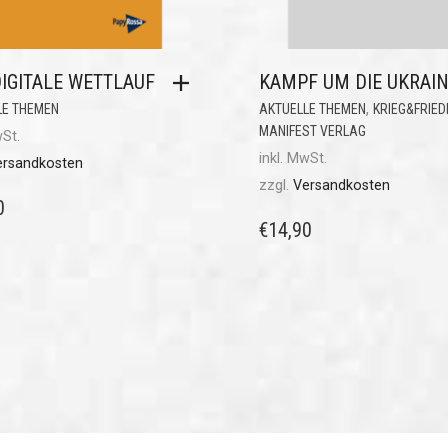
IGITALE WETTLAUF
KAMPF UM DIE UKRAI
,
LE THEMEN
AKTUELLE THEMEN
KRIEG&FRIED
MANIFEST VERLAG
wSt.
inkl. MwSt.
ersandkosten
zzgl.
Versandkosten
0
€
14,90