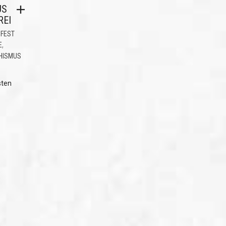
US
REI
FEST
,
E
HISMUS
sten