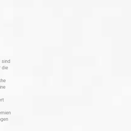
 sind
 die
che
ine
rt
remien
ngen