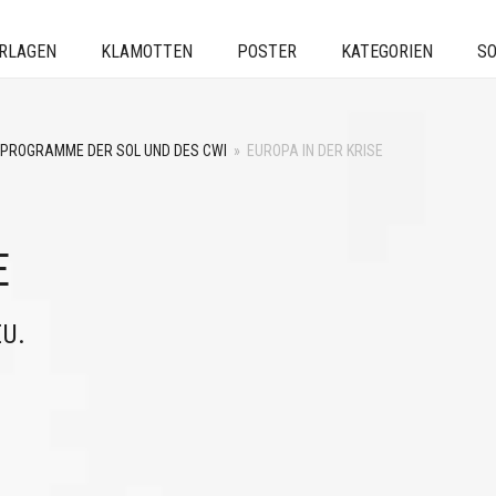
ERLAGEN
KLAMOTTEN
POSTER
KATEGORIEN
SO
PROGRAMME DER SOL UND DES CWI
»
EUROPA IN DER KRISE
E
EU.