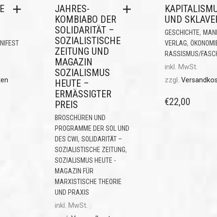
E
JAHRES-
KAPITALISM
KOMBIABO DER
UND SKLAVE
SOLIDARITÄT –
,
GESCHICHTE
MANI
SOZIALISTISCHE
,
NIFEST
VERLAG
ÖKONOMI
ZEITUNG UND
RASSISMUS/FASC
MAGAZIN
inkl. MwSt.
SOZIALISMUS
ten
zzgl.
Versandko
HEUTE –
ERMÄSSIGTER P
€
22,00
REIS
BROSCHÜREN UND
PROGRAMME DER SOL UND
,
DES CWI
SOLIDARITÄT –
,
SOZIALISTISCHE ZEITUNG
SOZIALISMUS HEUTE -
MAGAZIN FÜR
MARXISTISCHE THEORIE
UND PRAXIS
inkl. MwSt.