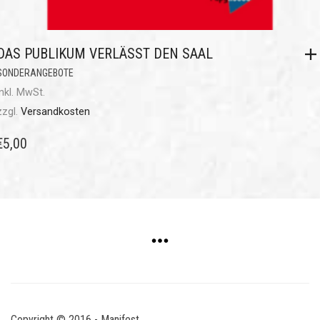
DAS PUBLIKUM VERLÄSST DEN SAAL
SONDERANGEBOTE
inkl. MwSt.
zzgl.
Versandkosten
€
5,00
Copyright © 2016 - Manifest