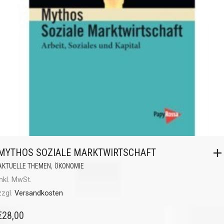
MYTHOS SOZIALE MARKTWIRTSCHAFT
,
AKTUELLE THEMEN
ÖKONOMIE
inkl. MwSt.
zzgl.
Versandkosten
€
28,00