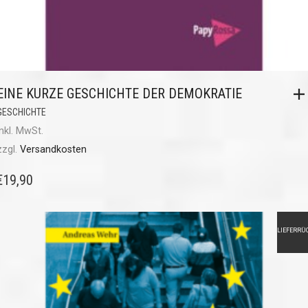
EINE KURZE GESCHICHTE DER DEMOKRATIE
GESCHICHTE
inkl. MwSt.
zzgl.
Versandkosten
€
19,90
LIEFERRÜ