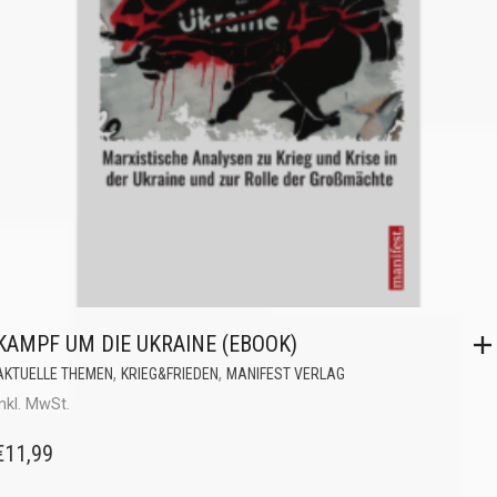
KAMPF UM DIE UKRAINE (EBOOK)
,
,
AKTUELLE THEMEN
KRIEG&FRIEDEN
MANIFEST VERLAG
inkl. MwSt.
€
11,99