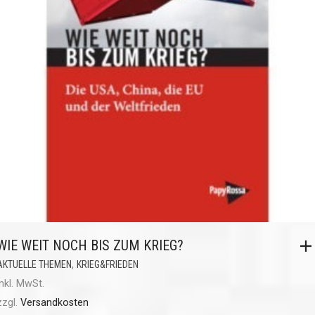
WIE WEIT NOCH BIS ZUM KRIEG?
,
AKTUELLE THEMEN
KRIEG&FRIEDEN
inkl. MwSt.
zzgl.
Versandkosten