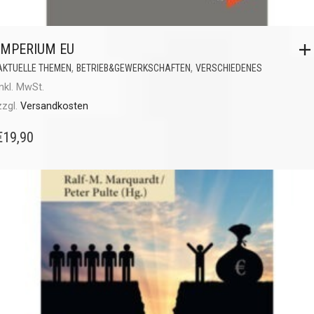
IMPERIUM EU
,
,
AKTUELLE THEMEN
BETRIEB&GEWERKSCHAFTEN
VERSCHIEDENES
inkl. MwSt.
zzgl.
Versandkosten
€
19,90