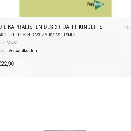
DIE KAPITALISTEN DES 21. JAHRHUNDERTS
,
AKTUELLE THEMEN
RASSISMUS/FASCHISMUS
inkl. MwSt.
zzgl.
Versandkosten
€
22,90