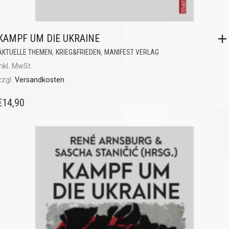
KAMPF UM DIE UKRAINE
,
,
AKTUELLE THEMEN
KRIEG&FRIEDEN
MANIFEST VERLAG
inkl. MwSt.
zzgl.
Versandkosten
€
14,90