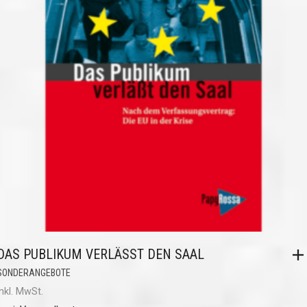
DAS PUBLIKUM VERLÄSST DEN SAAL
SONDERANGEBOTE
inkl. MwSt.