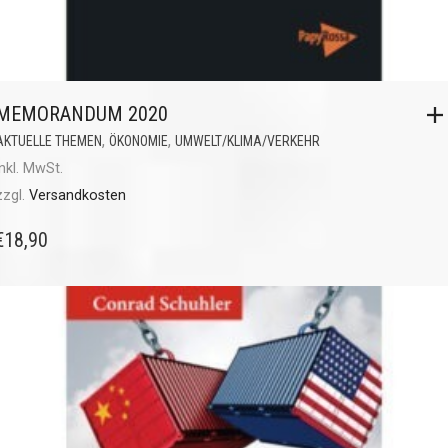
MEMORANDUM 2020
,
,
AKTUELLE THEMEN
ÖKONOMIE
UMWELT/KLIMA/VERKEHR
inkl. MwSt.
zzgl.
Versandkosten
€
18,90