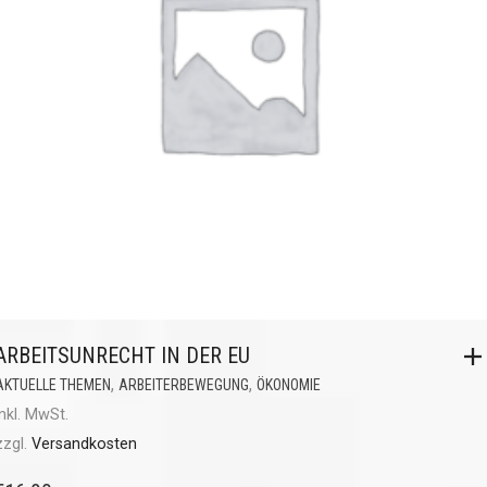
ARBEITSUNRECHT IN DER EU
,
,
AKTUELLE THEMEN
ARBEITERBEWEGUNG
ÖKONOMIE
inkl. MwSt.
zzgl.
Versandkosten