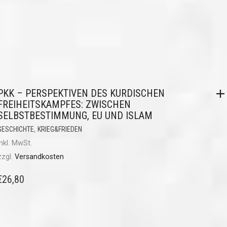
PKK – PERSPEKTIVEN DES KURDISCHEN
FREIHEITSKAMPFES: ZWISCHEN
SELBSTBESTIMMUNG, EU UND ISLAM
,
GESCHICHTE
KRIEG&FRIEDEN
inkl. MwSt.
zzgl.
Versandkosten
€
26,80