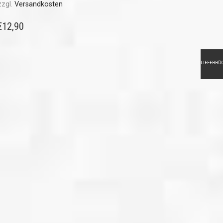
zzgl.
Versandkosten
€
12,90
LIEFERRÜ