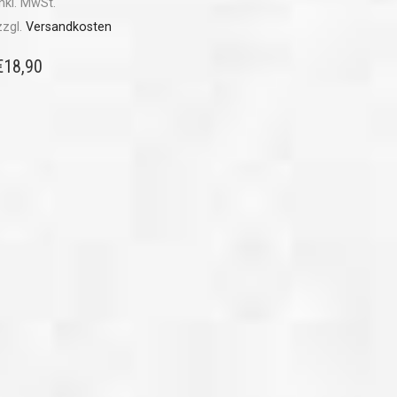
inkl. MwSt.
zzgl.
Versandkosten
€
18,90