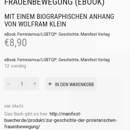
FRAUENBEWEGUNG (EBOOK)
MIT EINEM BIOGRAPHISCHEN ANHANG
VON WOLFRAM KLEIN
eBook
,
Feminismus/LGBTQI*
,
Geschichte
,
Manifest Verlag
€
8,90
eBook
,
Feminismus/LGBTQI*
,
Geschichte
,
Manifest Verlag
12 vorrätig
Zur
IN DEN WARENKORB
Geschichte
der
proletarischen
Frauenbewegung
inkl. MwSt.
(eBook)
Das Buch gibt es hier:
http://manifest-
Menge
buecher.de/produkt/zur-geschichte-der-proletarischen-
frauenbewegung/