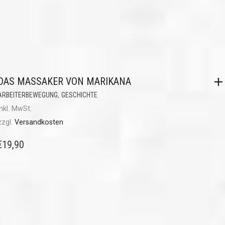
DAS MASSAKER VON MARIKANA
,
ARBEITERBEWEGUNG
GESCHICHTE
inkl. MwSt.
zzgl.
Versandkosten
€
19,90