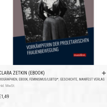
CLARA ZETKIN (EBOOK)
,
,
,
,
BIOGRAPHIEN
EBOOK
FEMINISMUS/LGBTQI*
GESCHICHTE
MANIFEST VERLAG
inkl. MwSt.
€
1,49