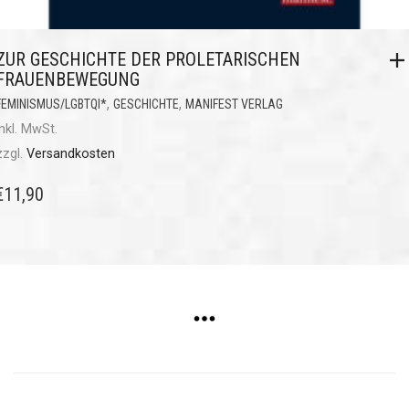
ZUR GESCHICHTE DER PROLETARISCHEN
FRAUENBEWEGUNG
,
,
FEMINISMUS/LGBTQI*
GESCHICHTE
MANIFEST VERLAG
inkl. MwSt.
zzgl.
Versandkosten
€
11,90