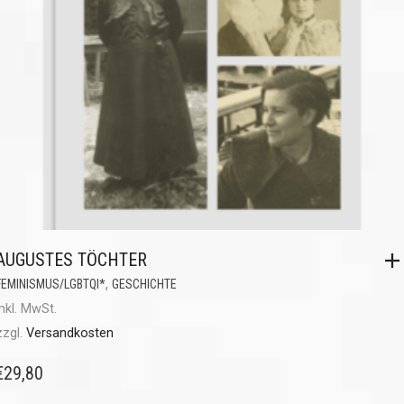
AUGUSTES TÖCHTER
,
FEMINISMUS/LGBTQI*
GESCHICHTE
inkl. MwSt.
zzgl.
Versandkosten
€
29,80