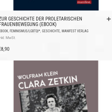
ZUR GESCHICHTE DER PROLETARISCHEN
FRAUENBEWEGUNG (EBOOK)
,
,
,
EBOOK
FEMINISMUS/LGBTQI*
GESCHICHTE
MANIFEST VERLAG
inkl. MwSt.
€
8,90