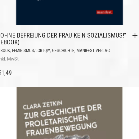
„OHNE BEFREIUNG DER FRAU KEIN SOZIALISMUS!”
(EBOOK)
,
,
,
EBOOK
FEMINISMUS/LGBTQI*
GESCHICHTE
MANIFEST VERLAG
inkl. MwSt.
€
1,49