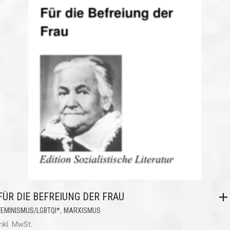
FÜR DIE BEFREIUNG DER FRAU
,
FEMINISMUS/LGBTQI*
MARXISMUS
inkl. MwSt.