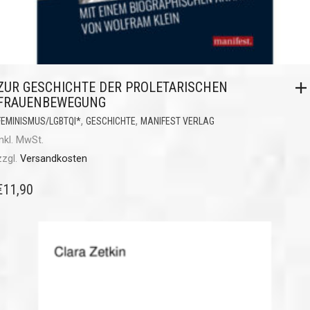
ZUR GESCHICHTE DER PROLETARISCHEN
FRAUENBEWEGUNG
,
,
FEMINISMUS/LGBTQI*
GESCHICHTE
MANIFEST VERLAG
inkl. MwSt.
zzgl.
Versandkosten
€
11,90