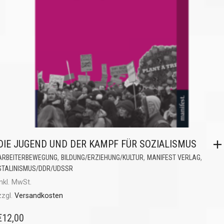
DIE JUGEND UND DER KAMPF FÜR SOZIALISMUS
,
,
,
ARBEITERBEWEGUNG
BILDUNG/ERZIEHUNG/KULTUR
MANIFEST VERLAG
STALINISMUS/DDR/UDSSR
inkl. MwSt.
zzgl.
Versandkosten
€
12,00