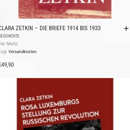
CLARA ZETKIN – DIE BRIEFE 1914 BIS 1933
GESCHICHTE
inkl. MwSt.
zzgl.
Versandkosten
€
49,90