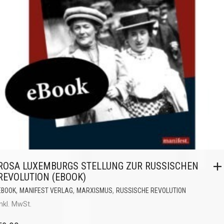
ROSA LUXEMBURGS STELLUNG ZUR RUSSISCHEN
REVOLUTION (EBOOK)
,
,
,
EBOOK
MANIFEST VERLAG
MARXISMUS
RUSSISCHE REVOLUTION
inkl. MwSt.