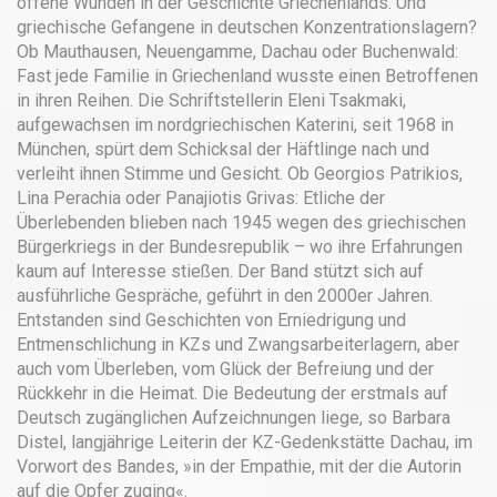
offene Wunden in der Geschichte Griechenlands. Und
griechische Gefangene in deutschen Konzentrationslagern?
Ob Mauthausen, Neuengamme, Dachau oder Buchenwald:
Fast jede Familie in Griechenland wusste einen Betroffenen
in ihren Reihen. Die Schriftstellerin Eleni Tsakmaki,
aufgewachsen im nordgriechischen Katerini, seit 1968 in
München, spürt dem Schicksal der Häftlinge nach und
verleiht ihnen Stimme und Gesicht. Ob Georgios Patrikios,
Lina Perachia oder Panajiotis Grivas: Etliche der
Überlebenden blieben nach 1945 wegen des griechischen
Bürgerkriegs in der Bundesrepublik – wo ihre Erfahrungen
kaum auf Interesse stießen. Der Band stützt sich auf
ausführliche Gespräche, geführt in den 2000er Jahren.
Entstanden sind Geschichten von Erniedrigung und
Entmenschlichung in KZs und Zwangsarbeiterlagern, aber
auch vom Überleben, vom Glück der Befreiung und der
Rückkehr in die Heimat. Die Bedeutung der erstmals auf
Deutsch zugänglichen Aufzeichnungen liege, so Barbara
Distel, langjährige Leiterin der KZ-Gedenkstätte Dachau, im
Vorwort des Bandes, »in der Empathie, mit der die Autorin
auf die Opfer zuging«.