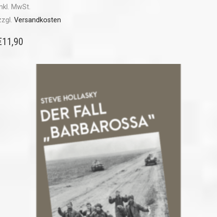
inkl. MwSt.
zzgl.
Versandkosten
€
11,90