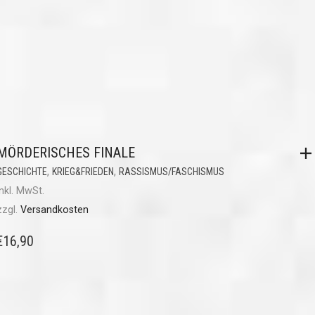
MÖRDERISCHES FINALE
,
,
GESCHICHTE
KRIEG&FRIEDEN
RASSISMUS/FASCHISMUS
inkl. MwSt.
zzgl.
Versandkosten
€
16,90