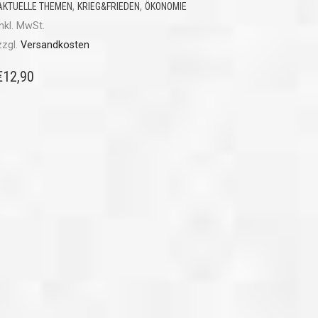
,
,
AKTUELLE THEMEN
KRIEG&FRIEDEN
ÖKONOMIE
inkl. MwSt.
zzgl.
Versandkosten
€
12,90