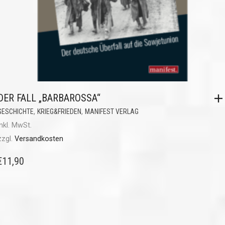
DER FALL „BARBAROSSA“
,
,
GESCHICHTE
KRIEG&FRIEDEN
MANIFEST VERLAG
inkl. MwSt.
zzgl.
Versandkosten
€
11,90