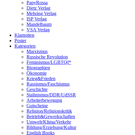
PapyRossa
Dietz Verlag
Mehring Verlag
ISP Verlag
Mandelbaum
VSA Verlag
Klamotten
Poster
Kategorien
Marxismus
Russische Revolution
Feminismus/LGBTQI*
Biographien
Ökonomie
Krieg&Frieden
Rassismus/Faschismus
Geschichte
Stalinismus/DDR/UdSSR
Arbeiterbewegung
Gutscheine
Religion/Religionskritik
Betrieb&Gewerkschaften
Umwelt/Klima/Verkehr
Bildung/Erziehung/Kultur
English Books