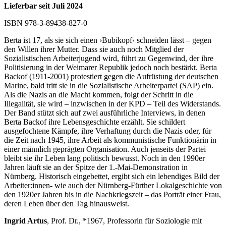
Lieferbar seit Juli 2024
ISBN 978-3-89438-827-0
Berta ist 17, als sie sich einen ›Bubikopf‹ schneiden lässt – gegen
den Willen ihrer Mutter. Dass sie auch noch Mitglied der
Sozialistischen Arbeiterjugend wird, führt zu Gegenwind, der ihre
Politisierung in der Weimarer Republik jedoch noch bestärkt. Berta
Backof (1911-2001) protestiert gegen die Aufrüstung der deutschen
Marine, bald tritt sie in die Sozialistische Arbeiterpartei (SAP) ein.
Als die Nazis an die Macht kommen, folgt der Schritt in die
Illegalität, sie wird – inzwischen in der KPD – Teil des Widerstands.
Der Band stützt sich auf zwei ausführliche Interviews, in denen
Berta Backof ihre Lebensgeschichte erzählt. Sie schildert
ausgefochtene Kämpfe, ihre Verhaftung durch die Nazis oder, für
die Zeit nach 1945, ihre Arbeit als kommunistische Funktionärin in
einer männlich geprägten Organisation. Auch jenseits der Partei
bleibt sie ihr Leben lang politisch bewusst. Noch in den 1990er
Jahren läuft sie an der Spitze der 1.-Mai-Demonstration in
Nürnberg. Historisch eingebettet, ergibt sich ein lebendiges Bild der
Arbeiter:innen- wie auch der Nürnberg-Fürther Lokalgeschichte von
den 1920er Jahren bis in die Nachkriegszeit – das Porträt einer Frau,
deren Leben über den Tag hinausweist.
Ingrid Artus
, Prof. Dr., *1967, Professorin für Soziologie mit