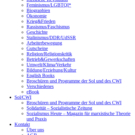
Feminismus/LGBTQI*
Biographien
Ökonomie
Krieg&Frieden
Rassismus/Faschismus
Geschichte
Stalinismus/DDR/UdSSR
Arbeiterbewegung
Gutscheine
Religion/Religionskritik
Betrieb&Gewerkschaften
Umwelt/Klima/Verkehr
Bildung/Erziehung/Kultur
English Books
Broschüren und Programme der Sol und des CWI
Verschiedenes
eBook
Sol/CWI
Broschüren und Programme der Sol und des CWI
Solidarität – Sozialistische Zeitung
Sozialismus Heute – Magazin für marxistische Theorie
und Praxis
Kontakt
Über uns