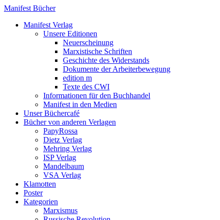
Manifest Bücher
Manifest Verlag
Unsere Editionen
Neuerscheinung
Marxistische Schriften
Geschichte des Widerstands
Dokumente der Arbeiterbewegung
edition m
Texte des CWI
Informationen für den Buchhandel
Manifest in den Medien
Unser Büchercafé
Bücher von anderen Verlagen
PapyRossa
Dietz Verlag
Mehring Verlag
ISP Verlag
Mandelbaum
VSA Verlag
Klamotten
Poster
Kategorien
Marxismus
Russische Revolution