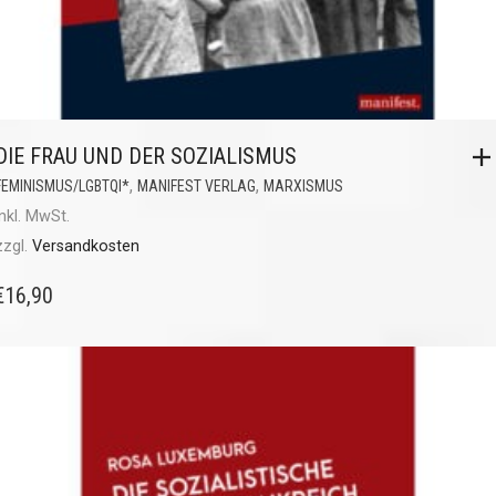
DIE FRAU UND DER SOZIALISMUS
,
,
FEMINISMUS/LGBTQI*
MANIFEST VERLAG
MARXISMUS
inkl. MwSt.
zzgl.
Versandkosten
€
16,90