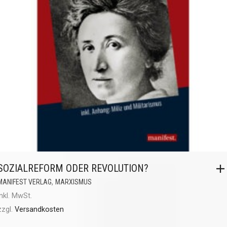
SOZIALREFORM ODER REVOLUTION?
,
MANIFEST VERLAG
MARXISMUS
inkl. MwSt.
zzgl.
Versandkosten