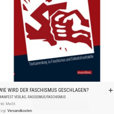
WIE WIRD DER FASCHISMUS GESCHLAGEN?
,
MANIFEST VERLAG
RASSISMUS/FASCHISMUS
inkl. MwSt.
zzgl.
Versandkosten