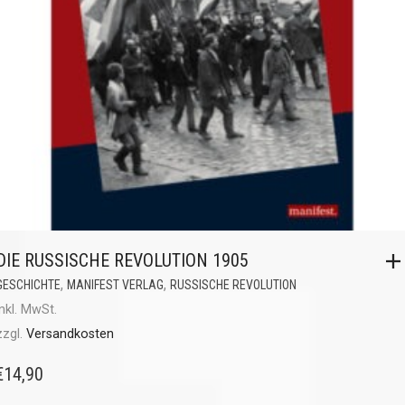
DIE RUSSISCHE REVOLUTION 1905
,
,
GESCHICHTE
MANIFEST VERLAG
RUSSISCHE REVOLUTION
inkl. MwSt.
zzgl.
Versandkosten
€
14,90