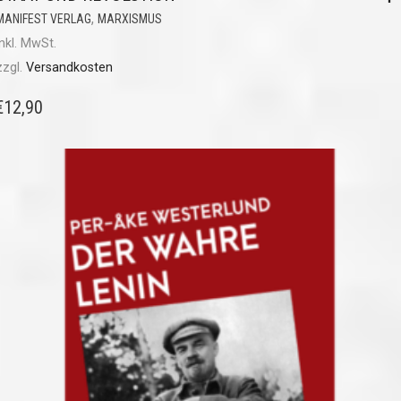
,
MANIFEST VERLAG
MARXISMUS
inkl. MwSt.
zzgl.
Versandkosten
€
12,90