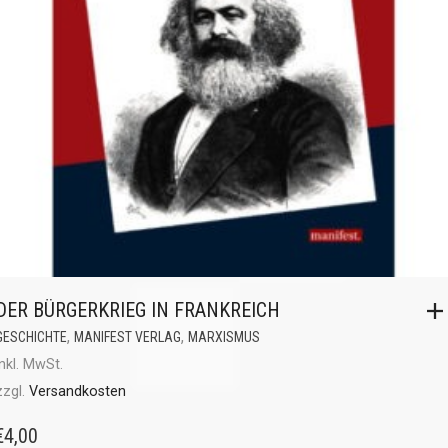
DER BÜRGERKRIEG IN FRANKREICH
,
,
GESCHICHTE
MANIFEST VERLAG
MARXISMUS
inkl. MwSt.
zzgl.
Versandkosten
€
4,00