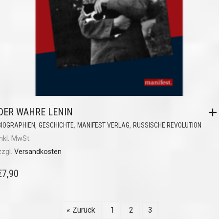
DER WAHRE LENIN
,
,
,
BIOGRAPHIEN
GESCHICHTE
MANIFEST VERLAG
RUSSISCHE REVOLUTION
inkl. MwSt.
zzgl.
Versandkosten
€
7,90
« Zurück
1
2
3