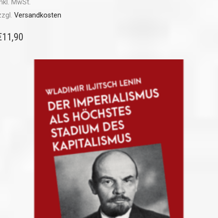
inkl. MwSt.
zzgl.
Versandkosten
€
11,90