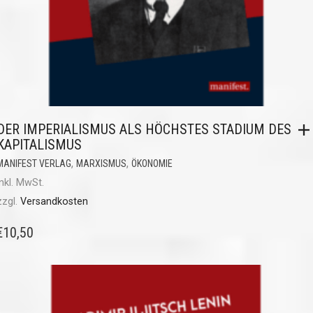
DER IMPERIALISMUS ALS HÖCHSTES STADIUM DES
KAPITALISMUS
,
,
MANIFEST VERLAG
MARXISMUS
ÖKONOMIE
inkl. MwSt.
zzgl.
Versandkosten
€
10,50