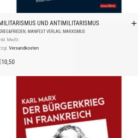
MILITARISMUS UND ANTIMILITARISMUS
,
,
KRIEG&FRIEDEN
MANIFEST VERLAG
MARXISMUS
inkl. MwSt.
zzgl.
Versandkosten
€
10,50