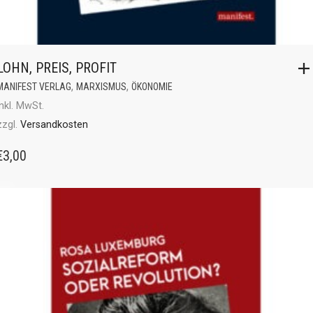
LOHN, PREIS, PROFIT
,
,
MANIFEST VERLAG
MARXISMUS
ÖKONOMIE
inkl. MwSt.
zzgl.
Versandkosten
€
3,00