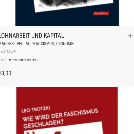
LOHNARBEIT UND KAPITAL
,
,
MANIFEST VERLAG
MARXISMUS
ÖKONOMIE
inkl. MwSt.
zzgl.
Versandkosten
€
3,00