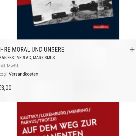
IHRE MORAL UND UNSERE
,
MANIFEST VERLAG
MARXISMUS
inkl. MwSt.
zzgl.
Versandkosten
€
3,00