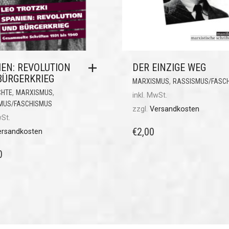
IEN: REVOLUTION
DER EINZIGE WEG
BÜRGERKRIEG
,
MARXISMUS
RASSISMUS/FASC
,
,
CHTE
MARXISMUS
inkl. MwSt.
MUS/FASCHISMUS
zzgl.
Versandkosten
wSt.
€
2,00
ersandkosten
0