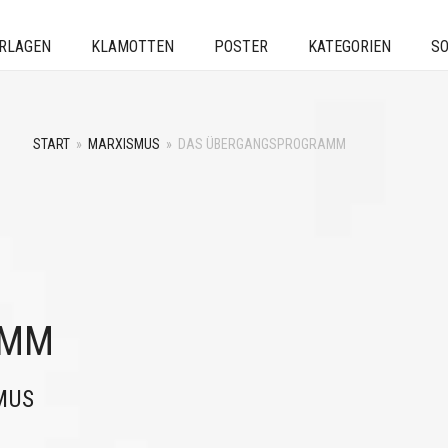
ERLAGEN
KLAMOTTEN
POSTER
KATEGORIEN
SO
START
»
MARXISMUS
»
DAS ÜBERGANGSPROGRAMM
AMM
MUS