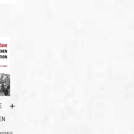
E
EN
XISMUS