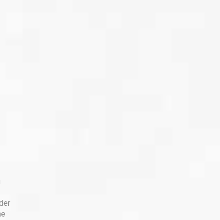
g
der
he