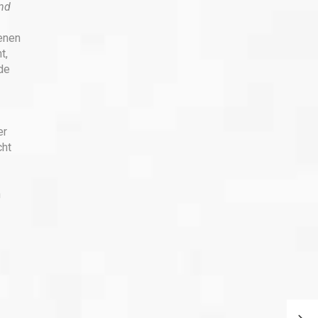
nd
enen
t,
de
er
cht
h