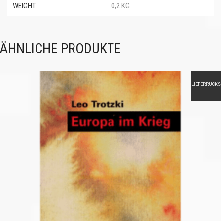
WEIGHT
0,2 KG
ÄHNLICHE PRODUKTE
LIEFERRÜCK