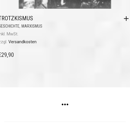
TROTZKISMUS
,
GESCHICHTE
MARXISMUS
inkl. MwSt.
zzgl.
Versandkosten
€
29,90