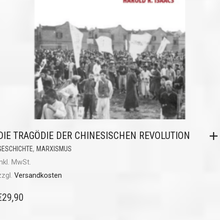
DIE TRAGÖDIE DER CHINESISCHEN REVOLUTION
,
GESCHICHTE
MARXISMUS
inkl. MwSt.
zzgl.
Versandkosten
€
29,90