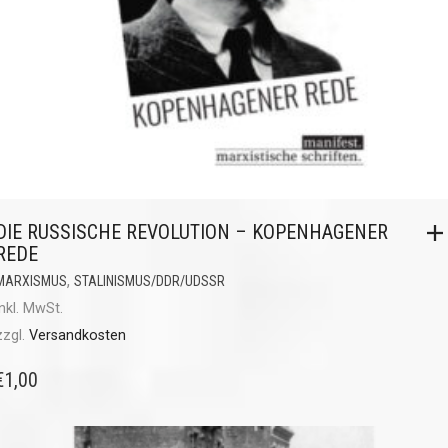
DIE RUSSISCHE REVOLUTION – KOPENHAGENER
REDE
,
MARXISMUS
STALINISMUS/DDR/UDSSR
inkl. MwSt.
zzgl.
Versandkosten
€
1,00