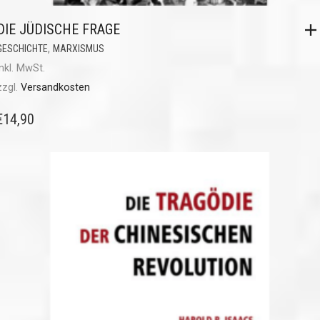
DIE JÜDISCHE FRAGE
,
GESCHICHTE
MARXISMUS
inkl. MwSt.
zzgl.
Versandkosten
€
14,90