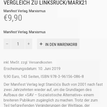
VERGLEICH ZU LINKSRUCK/MARX21
Manifest Verlag
,
Marxismus
€
9,90
Manifest Verlag
,
Marxismus
Welcher
IN DEN WARENKORB
Weg
zum
Sozialismus?
Menge
inkl. MwSt.
zzgl.
Versandkosten
Erscheinungsdatum: 10. Juni 2019
9,90 Euro, 143 Seiten, ISBN 978-3-96156-086-8
Der Manifest Verlag legt Staničićs Buch von 2001 nach fast
zwei Jahrzehnten wieder auf, um die Grundlagen des
Aufbaus der »SAV – Sozialistische Alternative« einem
breiteren Publikum zugänglich zu machen. Trotz der zum
Teil tiefgreifenden Veränderungen der Weltlage, der