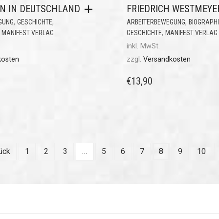
ON IN DEUTSCHLAND
FRIEDRICH WESTMEYE
,
,
,
GUNG
GESCHICHTE
ARBEITERBEWEGUNG
BIOGRAPH
,
,
MANIFEST VERLAG
GESCHICHTE
MANIFEST VERLAG
inkl. MwSt.
kosten
zzgl.
Versandkosten
€
13,90
ück
1
2
3
…
5
6
7
8
9
10