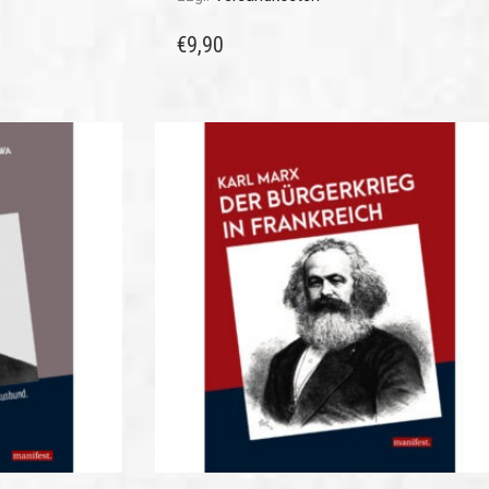
€
9,90