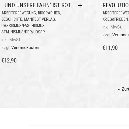
…UND UNSERE FAHN‘ IST ROT
REVOLUTI
,
,
ARBEITERBEWEGUNG
BIOGRAPHIEN
ARBEITERBEWE
,
,
GESCHICHTE
MANIFEST VERLAG
KRIEG&FRIEDEN
,
RASSISMUS/FASCHISMUS
inkl. MwSt.
STALINISMUS/DDR/UDSSR
zzgl.
Versand
inkl. MwSt.
€
11,90
zzgl.
Versandkosten
€
12,90
« Zur