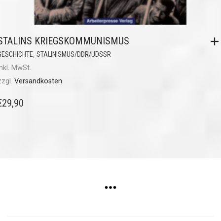
STALINS KRIEGSKOMMUNISMUS
,
GESCHICHTE
STALINISMUS/DDR/UDSSR
inkl. MwSt.
zzgl.
Versandkosten
€
29,90