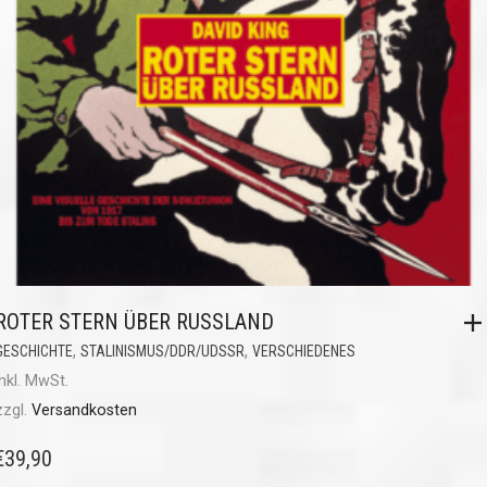
ROTER STERN ÜBER RUSSLAND
,
,
GESCHICHTE
STALINISMUS/DDR/UDSSR
VERSCHIEDENES
inkl. MwSt.
zzgl.
Versandkosten
€
39,90