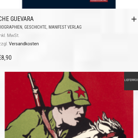
CHE GUEVARA
,
,
BIOGRAPHIEN
GESCHICHTE
MANIFEST VERLAG
inkl. MwSt.
zzgl.
Versandkosten
€
8,90
LIEFERRÜ