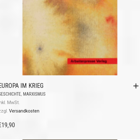
EUROPA IM KRIEG
,
GESCHICHTE
MARXISMUS
inkl. MwSt.
zzgl.
Versandkosten
€
19,90