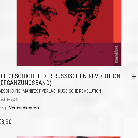
DIE GESCHICHTE DER RUSSISCHEN REVOLUTION
(ERGÄNZUNGSBAND)
,
,
GESCHICHTE
MANIFEST VERLAG
RUSSISCHE REVOLUTION
inkl. MwSt.
zzgl.
Versandkosten
€
8,90