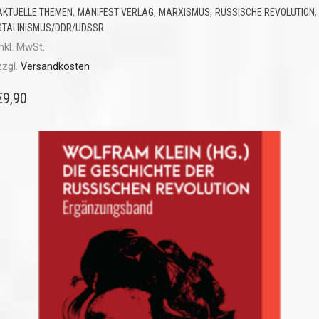
,
,
,
,
AKTUELLE THEMEN
MANIFEST VERLAG
MARXISMUS
RUSSISCHE REVOLUTION
STALINISMUS/DDR/UDSSR
inkl. MwSt.
zzgl.
Versandkosten
€
9,90