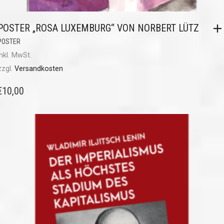
POSTER „ROSA LUXEMBURG“ VON NORBERT LÜTZ
POSTER
inkl. MwSt.
zzgl.
Versandkosten
€
10,00