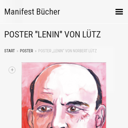
Manifest Bücher
Menü umschalten
POSTER "LENIN" VON LÜTZ
START
»
POSTER
»
POSTER „LENIN“ VON NORBERT LÜTZ
+