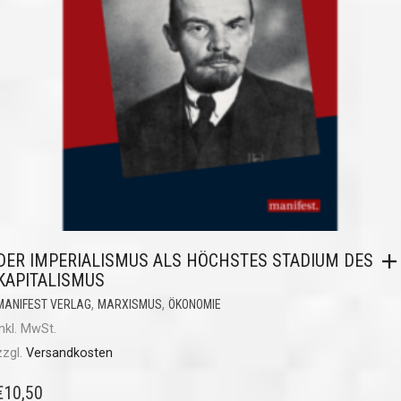
DER IMPERIALISMUS ALS HÖCHSTES STADIUM DES
KAPITALISMUS
,
,
MANIFEST VERLAG
MARXISMUS
ÖKONOMIE
inkl. MwSt.
zzgl.
Versandkosten
€
10,50