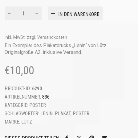
Poster
IN DEN WARENKORB
"Lenin"
von
Norbert
Lütz
inkl. MwSt.
zzgl.
Versandkosten
Menge
Ein Exemplar des Plakatdrucks „Lenin“ von Lütz
Originalgröße A2, inklusive Versand.
€
10,00
PRODUKT-ID:
6290
ARTIKELNUMMER:
836
KATEGORIE:
POSTER
SCHLAGWÖRTER:
LENIN
,
PLAKAT
,
POSTER
MARKE:
LÜTZ