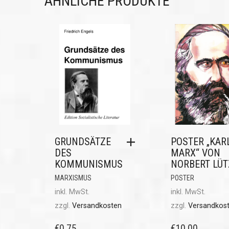
ÄHNLICHE PRODUKTE
GRUNDSÄTZE
POSTER „KAR
DES
MARX“ VON
KOMMUNISMUS
NORBERT LÜT
MARXISMUS
POSTER
inkl. MwSt.
inkl. MwSt.
zzgl.
Versandkosten
zzgl.
Versandkos
€
0,75
€
10,00