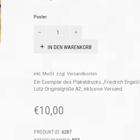
Poster
Poster
"Friedrich
Engels"
IN DEN WARENKORB
von
Norbert
Lütz
Menge
inkl. MwSt.
zzgl.
Versandkosten
Ein Exemplar des Plakatdrucks „Friedrich Engels
Lütz Originalgröße A2, inklusive Versand.
€
10,00
PRODUKT-ID:
6287