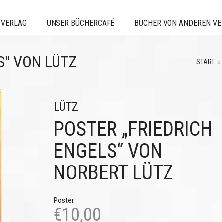
 VERLAG
UNSER BÜCHERCAFÉ
BÜCHER VON ANDEREN V
S" VON LÜTZ
START
»
LÜTZ
POSTER „FRIEDRICH
ENGELS“ VON
NORBERT LÜTZ
Poster
€
10,00