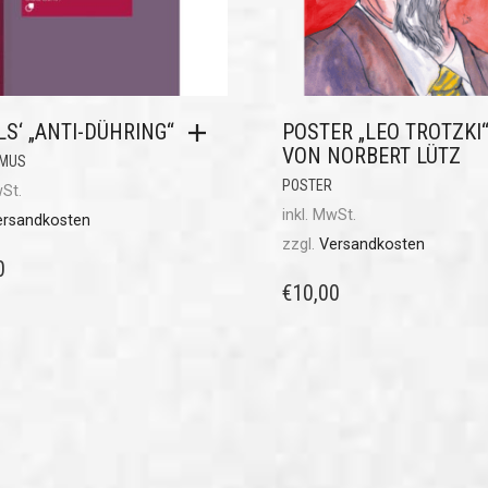
S‘ „ANTI-DÜHRING“
POSTER „LEO TROTZKI
VON NORBERT LÜTZ
MUS
POSTER
wSt.
inkl. MwSt.
ersandkosten
zzgl.
Versandkosten
0
€
10,00