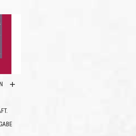
N
G
FT.
GABE