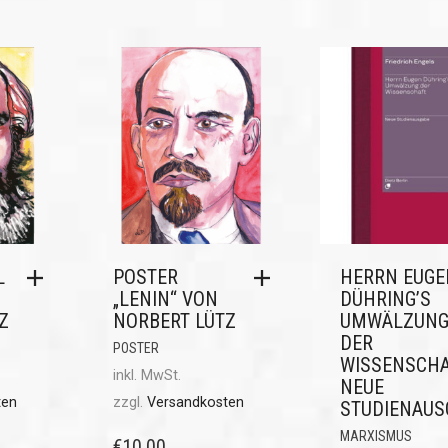
L
POSTER
HERRN EUGE
„LENIN“ VON
DÜHRING’S
Z
NORBERT LÜTZ
UMWÄLZUN
DER
POSTER
WISSENSCHA
inkl. MwSt.
NEUE
ten
zzgl.
Versandkosten
STUDIENAUS
MARXISMUS
€
10,00