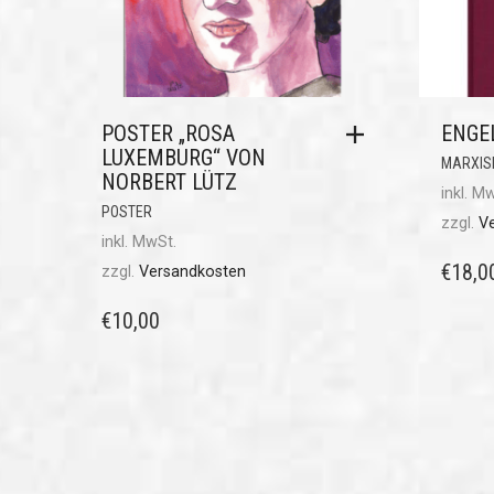
POSTER „ROSA
ENGEL
LUXEMBURG“ VON
MARXIS
NORBERT LÜTZ
inkl. M
POSTER
zzgl.
V
inkl. MwSt.
€
18,0
zzgl.
Versandkosten
€
10,00