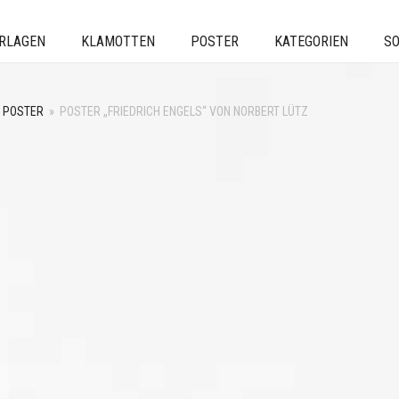
ERLAGEN
KLAMOTTEN
POSTER
KATEGORIEN
SO
POSTER
»
POSTER „FRIEDRICH ENGELS“ VON NORBERT LÜTZ