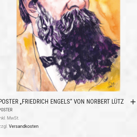
POSTER „FRIEDRICH ENGELS“ VON NORBERT LÜTZ
POSTER
inkl. MwSt.
zzgl.
Versandkosten