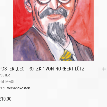
POSTER „LEO TROTZKI“ VON NORBERT LÜTZ
POSTER
inkl. MwSt.
zzgl.
Versandkosten
€
10,00