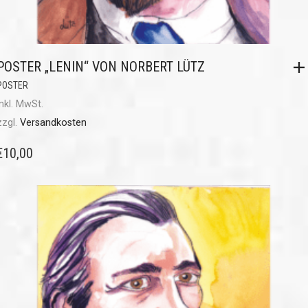
POSTER „LENIN“ VON NORBERT LÜTZ
POSTER
inkl. MwSt.
zzgl.
Versandkosten
€
10,00