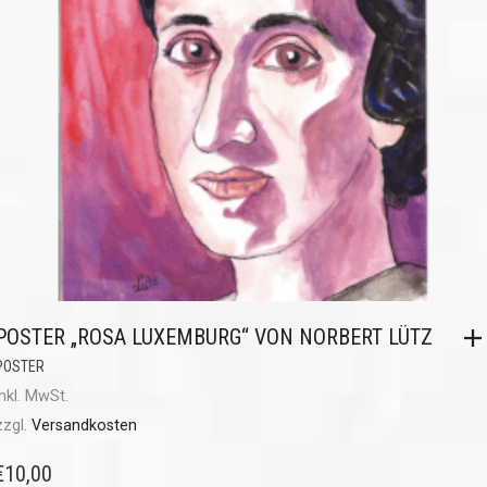
POSTER „ROSA LUXEMBURG“ VON NORBERT LÜTZ
POSTER
inkl. MwSt.
zzgl.
Versandkosten
€
10,00