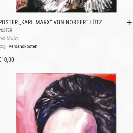
POSTER „KARL MARX“ VON NORBERT LÜTZ
POSTER
inkl. MwSt.
zzgl.
Versandkosten
€
10,00